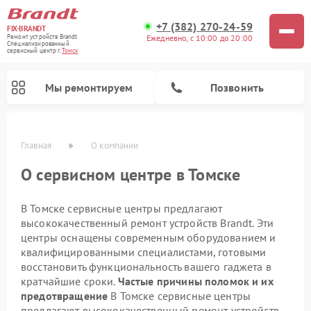
+7 (382) 270-24-59
FIX-BRANDT
Ежедневно, с 10:00 до 20:00
Ремонт устройств Brandt
Специализированный
cервисный центр г.
Томск
Мы ремонтируем
Позвонить
Главная
О компании
О сервисном центре в Томске
В Томске сервисные центры предлагают
высококачественный ремонт устройств Brandt. Эти
Ремонт стиральных машин Brandt
Ремонт варочных панелей Brandt
Ремонт посудомоечных машин Brandt
Ремонт микроволновых печей Brandt
центры оснащены современным оборудованием и
квалифицированными специалистами, готовыми
восстановить функциональность вашего гаджета в
кратчайшие сроки.
Частые причины поломок и их
предотвращение
В Томске сервисные центры
предлагают высококачественный ремонт устройств