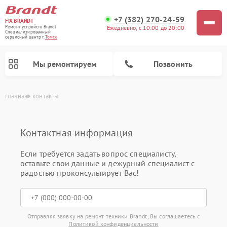
+7 (382) 270-24-59
FIX-BRANDT
Ежедневно, с 10:00 до 20:00
Ремонт устройств Brandt
Специализированный
cервисный центр г.
Томск
Мы ремонтируем
Позвонить
главная
контакты
Контактная информация
Если требуется задать вопрос специалисту,
оставьте свои данные и дежурный специалист с
Ремонт стиральных машин Brandt
Ремонт варочных панелей Brandt
Ремонт посудомоечных машин Brandt
Ремонт микроволновых печей Brandt
радостью проконсультирует Вас!
Отправляя заявку на ремонт техники Brandt, Вы соглашаетесь с
Политикой конфиденциальности