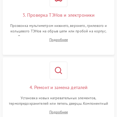
3. Проверка ТЭНов и электроники
Прозвонка мультиметром нижнего, верхнего, грилевого и
кольцевого ТЭНов на обрыв цепи или пробой на корпус.
Диагностика термостата, датчиков температуры,
Подробнее
переключателя режимов и мотора конвекции.
4. Ремонт и замена деталей
Установка новых нагревательных элементов,
термопредохранителей или петель дверцы. Компонентный
ремонт электронного модуля управления, замена
Подробнее
выгоревших реле, восстановление контактов и замена