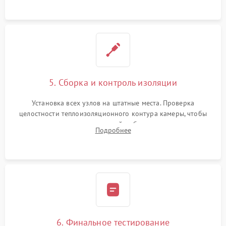
уплотнителя.
5. Сборка и контроль изоляции
Установка всех узлов на штатные места. Проверка
целостности теплоизоляционного контура камеры, чтобы
исключить перегрев кухонной мебели и потерю тепла.
Подробнее
Надежная фиксация клемм и сборка корпуса шкафа.
6. Финальное тестирование