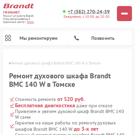
+7 (382) 270-24-59
FIX-BRANDT
Ежедневно, с 10:00 до 20:00
Ремонт устройств Brandt
Специализированный
cервисный центр г.
Томск
Мы ремонтируем
Позвонить
омске
Ремонт духового шкафа Brandt BMC 140 W в Томске
Ремонт духового шкафа Brandt
BMC 140 W в Томске
от 520 руб.
Стоимость ремонта
Ремонт стиральных машин Brandt
Ремонт посудомоечных машин Brandt
Ремонт микроволновых печей Brandt
Ремонт варочных панелей Brandt
Бесплатная диагностика
даже при отказе
Привезем и увезем духовой шкаф Brandt BMC 140
W сами
Гарантия на наши работы по ремонту духовых
до 3-х лет
шкафов Brandt BMC 140 W
Срочный ремонт духовых шкафов Brandt BMC 140