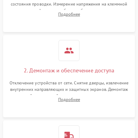
состояния проводки. Измерение напряжения на клеммной
колодке. Анализ жалоб на проблемы с нагревом,
Подробнее
конвекцией, панелью управления или блокировкой дверцы.
2. Демонтаж и обеспечение доступа
Отключение устройства от сети. Снятие дверцы, извлечение
внутренних направляющих и защитных экранов. Демонтаж
задней или верхней панели для прямого доступа к
Подробнее
нагревательным элементам, плате и вентиляторам.