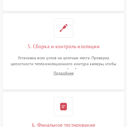
уплотнителя.
5. Сборка и контроль изоляции
Установка всех узлов на штатные места. Проверка
целостности теплоизоляционного контура камеры, чтобы
исключить перегрев кухонной мебели и потерю тепла.
Подробнее
Надежная фиксация клемм и сборка корпуса шкафа.
6. Финальное тестирование