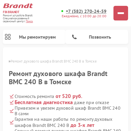
+7 (382) 270-24-59
FIX-BRANDT
Ежедневно, с 10:00 до 20:00
Ремонт устройств Brandt
Специализированный
cервисный центр г.
Томск
Мы ремонтируем
Позвонить
омске
Ремонт духового шкафа Brandt BMC 240 B в Томске
Ремонт духового шкафа Brandt
BMC 240 B в Томске
от 520 руб.
Стоимость ремонта
Ремонт стиральных машин Brandt
Ремонт посудомоечных машин Brandt
Ремонт микроволновых печей Brandt
Ремонт варочных панелей Brandt
Бесплатная диагностика
даже при отказе
Привезем и увезем духовой шкаф Brandt BMC 240
B сами
Гарантия на наши работы по ремонту духовых
до 3-х лет
шкафов Brandt BMC 240 B
Срочный ремонт духовых шкафов Brandt BMC 240