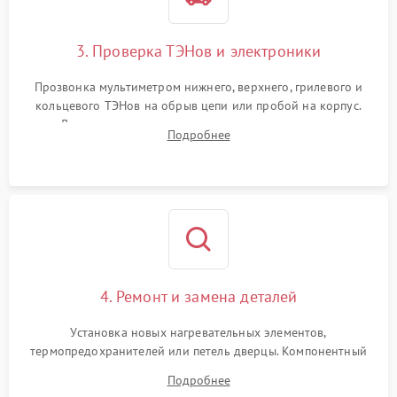
3. Проверка ТЭНов и электроники
Прозвонка мультиметром нижнего, верхнего, грилевого и
кольцевого ТЭНов на обрыв цепи или пробой на корпус.
Диагностика термостата, датчиков температуры,
Подробнее
переключателя режимов и мотора конвекции.
4. Ремонт и замена деталей
Установка новых нагревательных элементов,
термопредохранителей или петель дверцы. Компонентный
ремонт электронного модуля управления, замена
Подробнее
выгоревших реле, восстановление контактов и замена