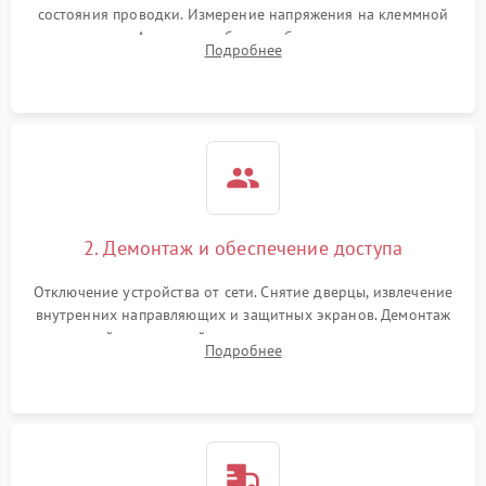
состояния проводки. Измерение напряжения на клеммной
колодке. Анализ жалоб на проблемы с нагревом,
Подробнее
конвекцией, панелью управления или блокировкой дверцы.
2. Демонтаж и обеспечение доступа
Отключение устройства от сети. Снятие дверцы, извлечение
внутренних направляющих и защитных экранов. Демонтаж
задней или верхней панели для прямого доступа к
Подробнее
нагревательным элементам, плате и вентиляторам.