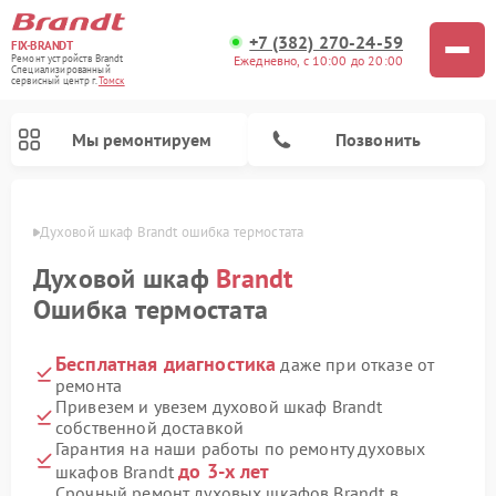
+7 (382) 270-24-59
FIX-BRANDT
Ежедневно, с 10:00 до 20:00
Ремонт устройств Brandt
Специализированный
cервисный центр г.
Томск
Мы ремонтируем
Позвонить
омске
Духовой шкаф Brandt ошибка термостата
Духовой шкаф
Brandt
Ошибка термостата
Бесплатная диагностика
даже при отказе от
Ремонт стиральных машин Brandt
Ремонт посудомоечных машин Brandt
Ремонт микроволновых печей Brandt
Ремонт варочных панелей Brandt
ремонта
Привезем и увезем духовой шкаф Brandt
собственной доставкой
Гарантия на наши работы по ремонту духовых
до 3-х лет
шкафов Brandt
Срочный ремонт духовых шкафов Brandt в