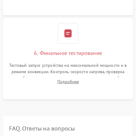
Надежная фиксация клемм и сборка корпуса шкафа.
6. Финальное тестирование
Тестовый запуск устройства на максимальной мощности и в
режиме конвекции. Контроль скорости нагрева, проверка
срабатывания термостата при достижении заданной
Подробнее
температуры и тест на отсутствие утечек тока.
FAQ. Ответы на вопросы