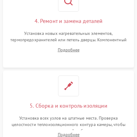
4. Ремонт и замена деталей
Установка новых нагревательных элементов,
термопредохранителей или петель дверцы. Компонентный
ремонт электронного модуля управления, замена
Подробнее
выгоревших реле, восстановление контактов и замена
уплотнителя.
5. Сборка и контроль изоляции
Установка всех узлов на штатные места. Проверка
целостности теплоизоляционного контура камеры, чтобы
исключить перегрев кухонной мебели и потерю тепла.
Подробнее