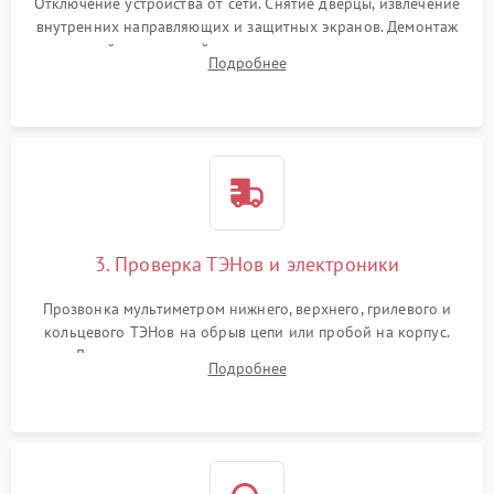
Отключение устройства от сети. Снятие дверцы, извлечение
внутренних направляющих и защитных экранов. Демонтаж
задней или верхней панели для прямого доступа к
Подробнее
нагревательным элементам, плате и вентиляторам.
3. Проверка ТЭНов и электроники
Прозвонка мультиметром нижнего, верхнего, грилевого и
кольцевого ТЭНов на обрыв цепи или пробой на корпус.
Диагностика термостата, датчиков температуры,
Подробнее
переключателя режимов и мотора конвекции.