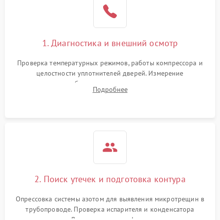
1800 ₽
Подробнее →
на стенках
Сбой в работе инвертора
2100 ₽
Подробнее →
1. Диагностика и внешний осмотр
Запах горелого при
2000 ₽
Подробнее →
Проверка температурных режимов, работы компрессора и
работе
целостности уплотнителей дверей. Измерение
сопротивления обмоток мотора, проверка термостата и
Не включается
Подробнее
1000 ₽
Подробнее →
считывание кодов ошибок с электронного дисплея.
холодильник
Проблемы с системой
автоматической
1800 ₽
Подробнее →
разморозки
2. Поиск утечек и подготовка контура
Опрессовка системы азотом для выявления микротрещин в
трубопроводе. Проверка испарителя и конденсатора
течеискателем. Демонтаж старого фильтра-осушителя и