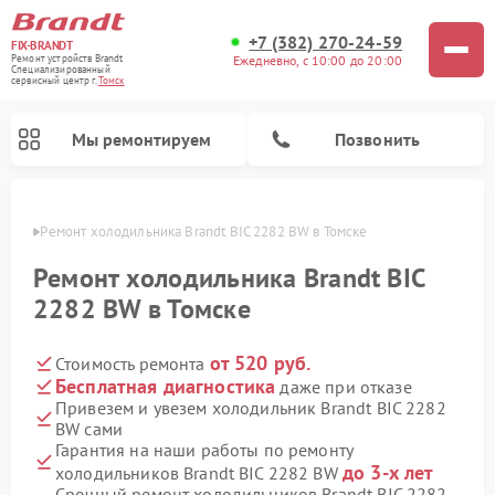
+7 (382) 270-24-59
FIX-BRANDT
Ежедневно, с 10:00 до 20:00
Ремонт устройств Brandt
Специализированный
cервисный центр г.
Томск
Мы ремонтируем
Позвонить
омске
Ремонт холодильника Brandt BIC 2282 BW в Томске
Ремонт холодильника Brandt BIC
2282 BW в Томске
от 520 руб.
Стоимость ремонта
Ремонт стиральных машин Brandt
Ремонт посудомоечных машин Brandt
Ремонт микроволновых печей Brandt
Ремонт варочных панелей Brandt
Бесплатная диагностика
даже при отказе
Привезем и увезем холодильник Brandt BIC 2282
BW сами
Гарантия на наши работы по ремонту
до 3-х лет
холодильников Brandt BIC 2282 BW
Срочный ремонт холодильников Brandt BIC 2282