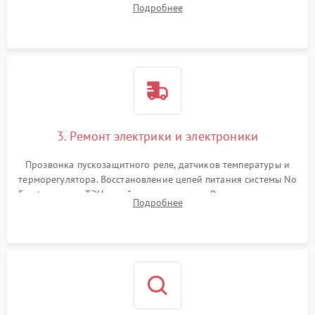
Подробнее
продувка капиллярной трубки для устранения засоров.
3. Ремонт электрики и электроники
Прозвонка пускозащитного реле, датчиков температуры и
терморегулятора. Восстановление цепей питания системы No
Frost, включая ТЭН оттайки и вентилятор. Ремонт или замена
Подробнее
платы управления при сбоях алгоритмов.