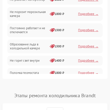
Электропитание
Не морозит морозильная
Дренаж
1800 ₽
Подробнее →
камера
Оттайка
Постоянно работает и не
1500 ₽
Подробнее →
отключается
Программное обеспечение
Образование льда в
1500 ₽
Подробнее →
холодильной камере
Не горит свет внутри
1400 ₽
Подробнее →
Поломка термостата
1800 ₽
Подробнее →
Не работает вентилятор
1800 ₽
Подробнее →
Этапы ремонта холодильника Brandt
Поломка системы No Frost
2600 ₽
Подробнее →
Образование конденсата