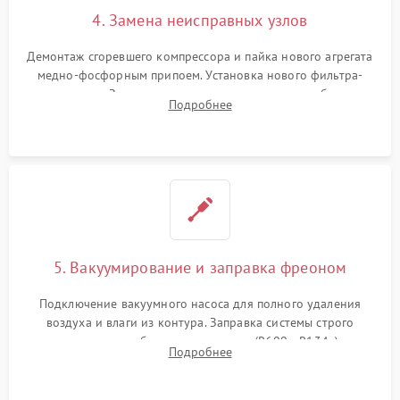
4. Замена неисправных узлов
Демонтаж сгоревшего компрессора и пайка нового агрегата
медно-фосфорным припоем. Установка нового фильтра-
осушителя. Замена изношенных вентиляторов обдува,
Подробнее
сломанных заслонок или поврежденных дверных петель.
5. Вакуумирование и заправка фреоном
Подключение вакуумного насоса для полного удаления
воздуха и влаги из контура. Заправка системы строго
дозированным объемом хладагента (R600a, R134a) по
Подробнее
электронным весам. Контроль рабочего давления в системе.