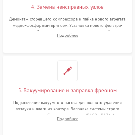
4. Замена неисправных узлов
Демонтаж сгоревшего компрессора и пайка нового агрегата
медно-фосфорным припоем. Установка нового фильтра-
осушителя. Замена изношенных вентиляторов обдува,
Подробнее
сломанных заслонок или поврежденных дверных петель.
5. Вакуумирование и заправка фреоном
Подключение вакуумного насоса для полного удаления
воздуха и влаги из контура. Заправка системы строго
дозированным объемом хладагента (R600a, R134a) по
Подробнее
электронным весам. Контроль рабочего давления в системе.