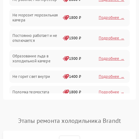
Электропитание
Не морозит морозильная
Дренаж
1800 ₽
Подробнее →
камера
Оттайка
Постоянно работает и не
1500 ₽
Подробнее →
отключается
Программное обеспечение
Образование льда в
1500 ₽
Подробнее →
холодильной камере
Не горит свет внутри
1400 ₽
Подробнее →
Поломка термостата
1800 ₽
Подробнее →
Не работает вентилятор
1800 ₽
Подробнее →
Этапы ремонта холодильника Brandt
Поломка системы No Frost
2600 ₽
Подробнее →
Образование конденсата