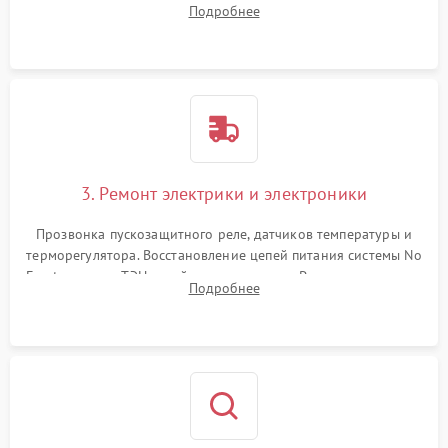
Подробнее
продувка капиллярной трубки для устранения засоров.
3. Ремонт электрики и электроники
Прозвонка пускозащитного реле, датчиков температуры и
терморегулятора. Восстановление цепей питания системы No
Frost, включая ТЭН оттайки и вентилятор. Ремонт или замена
Подробнее
платы управления при сбоях алгоритмов.