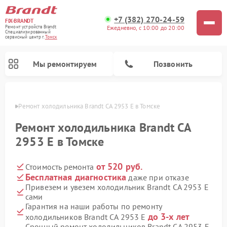
+7 (382) 270-24-59
FIX-BRANDT
Ежедневно, с 10:00 до 20:00
Ремонт устройств Brandt
Специализированный
cервисный центр г.
Томск
Мы ремонтируем
Позвонить
омске
Ремонт холодильника Brandt CA 2953 E в Томске
Ремонт холодильника Brandt CA
2953 E в Томске
от 520 руб.
Стоимость ремонта
Ремонт стиральных машин Brandt
Ремонт посудомоечных машин Brandt
Ремонт микроволновых печей Brandt
Ремонт варочных панелей Brandt
Бесплатная диагностика
даже при отказе
Привезем и увезем холодильник Brandt CA 2953 E
сами
Гарантия на наши работы по ремонту
до 3-х лет
холодильников Brandt CA 2953 E
Срочный ремонт холодильников Brandt CA 2953 E