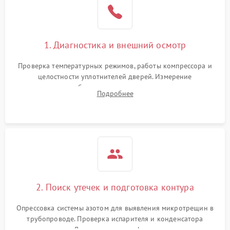
1800 ₽
Подробнее →
на стенках
Сбой в работе инвертора
2100 ₽
Подробнее →
1. Диагностика и внешний осмотр
Запах горелого при
2000 ₽
Подробнее →
Проверка температурных режимов, работы компрессора и
работе
целостности уплотнителей дверей. Измерение
сопротивления обмоток мотора, проверка термостата и
Не включается
Подробнее
1000 ₽
Подробнее →
считывание кодов ошибок с электронного дисплея.
холодильник
Проблемы с системой
автоматической
1800 ₽
Подробнее →
разморозки
2. Поиск утечек и подготовка контура
Опрессовка системы азотом для выявления микротрещин в
трубопроводе. Проверка испарителя и конденсатора
течеискателем. Демонтаж старого фильтра-осушителя и