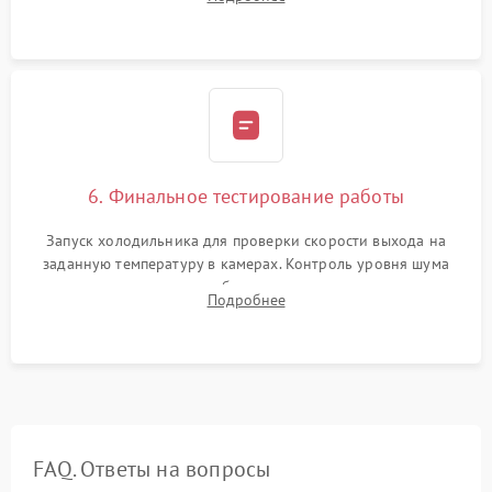
электронным весам. Контроль рабочего давления в системе.
6. Финальное тестирование работы
Запуск холодильника для проверки скорости выхода на
заданную температуру в камерах. Контроль уровня шума
компрессора, отсутствия обмерзания стенок и корректного
Подробнее
срабатывания системы автоматической оттайки.
FAQ. Ответы на вопросы