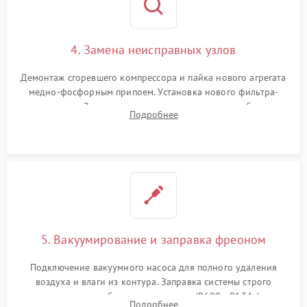
4. Замена неисправных узлов
Демонтаж сгоревшего компрессора и пайка нового агрегата
медно-фосфорным припоем. Установка нового фильтра-
осушителя. Замена изношенных вентиляторов обдува,
Подробнее
сломанных заслонок или поврежденных дверных петель.
5. Вакуумирование и заправка фреоном
Подключение вакуумного насоса для полного удаления
воздуха и влаги из контура. Заправка системы строго
дозированным объемом хладагента (R600a, R134a) по
Подробнее