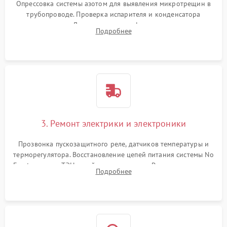
Опрессовка системы азотом для выявления микротрещин в
трубопроводе. Проверка испарителя и конденсатора
течеискателем. Демонтаж старого фильтра-осушителя и
Подробнее
продувка капиллярной трубки для устранения засоров.
3. Ремонт электрики и электроники
Прозвонка пускозащитного реле, датчиков температуры и
терморегулятора. Восстановление цепей питания системы No
Frost, включая ТЭН оттайки и вентилятор. Ремонт или замена
Подробнее
платы управления при сбоях алгоритмов.