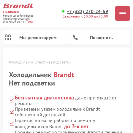
+7 (382) 270-24-59
FIX-BRANDT
Ежедневно, с 10:00 до 20:00
Ремонт устройств Brandt
Специализированный
cервисный центр г.
Томск
Мы ремонтируем
Позвонить
омске
Холодильник Brandt нет подсветки
Холодильник
Brandt
Нет подсветки
Бесплатная диагностика
даже при отказе от
Ремонт стиральных машин Brandt
Ремонт посудомоечных машин Brandt
Ремонт микроволновых печей Brandt
Ремонт варочных панелей Brandt
ремонта
Привезем и увезем холодильник Brandt
собственной доставкой
Гарантия на наши работы по ремонту
до 3-х лет
холодильников Brandt
Срочный ремонт холодильников Brandt в течении