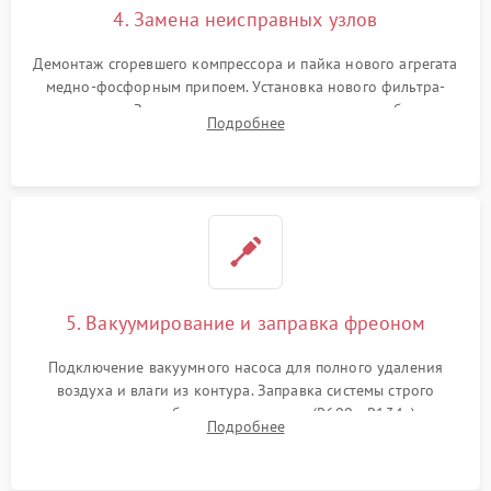
4. Замена неисправных узлов
Демонтаж сгоревшего компрессора и пайка нового агрегата
медно-фосфорным припоем. Установка нового фильтра-
осушителя. Замена изношенных вентиляторов обдува,
Подробнее
сломанных заслонок или поврежденных дверных петель.
5. Вакуумирование и заправка фреоном
Подключение вакуумного насоса для полного удаления
воздуха и влаги из контура. Заправка системы строго
дозированным объемом хладагента (R600a, R134a) по
Подробнее
электронным весам. Контроль рабочего давления в системе.