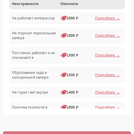
Неисправности
Стоимость
Механика
Не работает компрессор
2000 ₽
Подробнее →
Электропитание
Не морозит морозильная
Дренаж
1800 ₽
Подробнее →
камера
Оттайка
Постоянно работает и не
1500 ₽
Подробнее →
отключается
Программное обеспечение
Образование льда в
1500 ₽
Подробнее →
холодильной камере
Не горит свет внутри
1400 ₽
Подробнее →
Поломка термостата
1800 ₽
Подробнее →
Не работает вентилятор
1800 ₽
Подробнее →