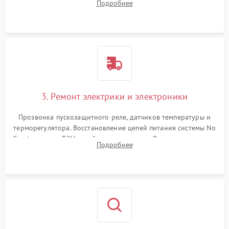
Подробнее
продувка капиллярной трубки для устранения засоров.
3. Ремонт электрики и электроники
Прозвонка пускозащитного реле, датчиков температуры и
терморегулятора. Восстановление цепей питания системы No
Frost, включая ТЭН оттайки и вентилятор. Ремонт или замена
Подробнее
платы управления при сбоях алгоритмов.