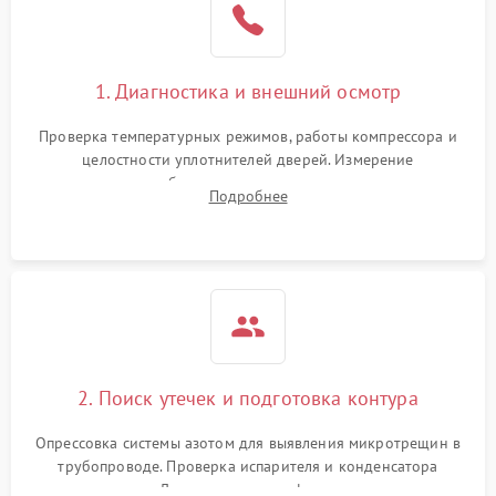
1. Диагностика и внешний осмотр
Проверка температурных режимов, работы компрессора и
целостности уплотнителей дверей. Измерение
сопротивления обмоток мотора, проверка термостата и
Подробнее
считывание кодов ошибок с электронного дисплея.
2. Поиск утечек и подготовка контура
Опрессовка системы азотом для выявления микротрещин в
трубопроводе. Проверка испарителя и конденсатора
течеискателем. Демонтаж старого фильтра-осушителя и