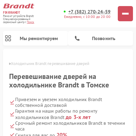
+7 (382) 270-24-59
FIX-BRANDT
Ежедневно, с 10:00 до 20:00
Ремонт устройств Brandt
Специализированный
cервисный центр г.
Томск
Мы ремонтируем
Позвонить
омске
Холодильник Brandt перевешивание дверей
Перевешивание дверей на
холодильнике Brandt в Томске
Привезем и увезем холодильник Brandt
Ремонт стиральных машин Brandt
Ремонт посудомоечных машин Brandt
Ремонт микроволновых печей Brandt
Ремонт варочных панелей Brandt
собственной доставкой
Гарантия на наши работы по ремонту
до 3-х лет
холодильников Brandt
Срочный ремонт холодильников Brandt в течении
часа
20%
Скидка для вас до