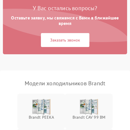
Поломка системы No Frost
2600 ₽
Подробнее →
У Вас остались вопросы?
Оставьте заявку, мы свяжемся с Вами в ближайшее
Образование конденсата
1800 ₽
Подробнее →
на стенках
время
Сбой в работе инвертора
2100 ₽
Подробнее →
Заказать звонок
Запах горелого при
2000 ₽
Подробнее →
работе
Не включается
1000 ₽
Подробнее →
холодильник
Модели холодильников Brandt
Проблемы с системой
автоматической
1800 ₽
Подробнее →
разморозки
Brandt PEEKA
Brandt CAV 99 BM