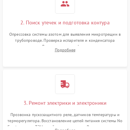
2. Поиск утечек и подготовка контура
Опрессовка системы азотом для выявления микротрещин в
трубопроводе. Проверка испарителя и конденсатора
течеискателем. Демонтаж старого фильтра-осушителя и
Подробнее
продувка капиллярной трубки для устранения засоров.
3. Ремонт электрики и электроники
Прозвонка пускозащитного реле, датчиков температуры и
терморегулятора. Восстановление цепей питания системы No
Frost, включая ТЭН оттайки и вентилятор. Ремонт или замена