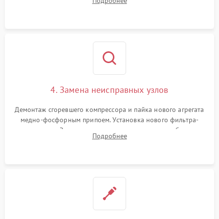
Подробнее
платы управления при сбоях алгоритмов.
4. Замена неисправных узлов
Демонтаж сгоревшего компрессора и пайка нового агрегата
медно-фосфорным припоем. Установка нового фильтра-
осушителя. Замена изношенных вентиляторов обдува,
Подробнее
сломанных заслонок или поврежденных дверных петель.