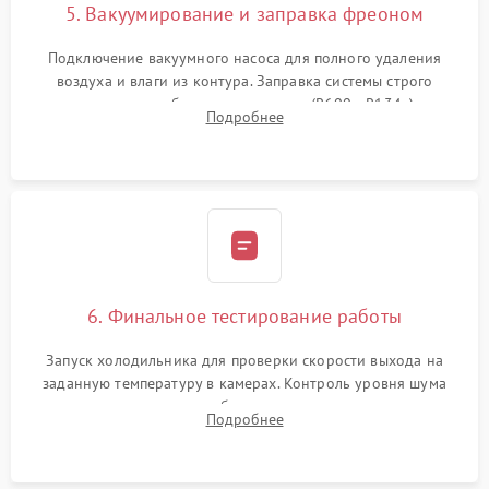
5. Вакуумирование и заправка фреоном
Подключение вакуумного насоса для полного удаления
воздуха и влаги из контура. Заправка системы строго
дозированным объемом хладагента (R600a, R134a) по
Подробнее
электронным весам. Контроль рабочего давления в системе.
6. Финальное тестирование работы
Запуск холодильника для проверки скорости выхода на
заданную температуру в камерах. Контроль уровня шума
компрессора, отсутствия обмерзания стенок и корректного
Подробнее
срабатывания системы автоматической оттайки.