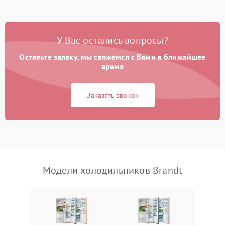
Не работает вентилятор
1800 ₽
Подробнее →
Поломка системы No Frost
2600 ₽
Подробнее →
У Вас остались вопросы?
Оставьте заявку, мы свяжемся с Вами в ближайшее
Образование конденсата
1800 ₽
Подробнее →
на стенках
время
Сбой в работе инвертора
2100 ₽
Подробнее →
Заказать звонок
Запах горелого при
2000 ₽
Подробнее →
работе
Не включается
1000 ₽
Подробнее →
холодильник
Модели холодильников Brandt
Проблемы с системой
автоматической
1800 ₽
Подробнее →
разморозки