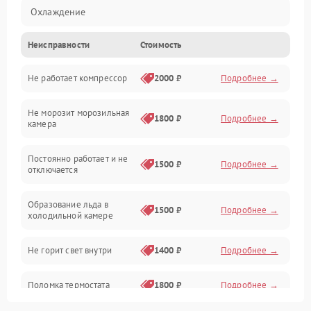
Охлаждение
Неисправности
Стоимость
Механика
Не работает компрессор
2000 ₽
Подробнее →
Электропитание
Не морозит морозильная
Дренаж
1800 ₽
Подробнее →
камера
Оттайка
Постоянно работает и не
1500 ₽
Подробнее →
отключается
Программное обеспечение
Образование льда в
1500 ₽
Подробнее →
холодильной камере
Не горит свет внутри
1400 ₽
Подробнее →
Поломка термостата
1800 ₽
Подробнее →