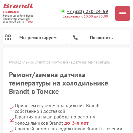
+7 (382) 270-24-59
FIX-BRANDT
Ежедневно, с 10:00 до 20:00
Ремонт устройств Brandt
Специализированный
cервисный центр г.
Томск
Мы ремонтируем
Позвонить
омске
Холодильник Brandt ремонт/замена датчика температуры
Ремонт/замена датчика
температуры на холодильнике
Brandt в Томске
Ремонт стиральных машин Brandt
Ремонт посудомоечных машин Brandt
Ремонт микроволновых печей Brandt
Ремонт варочных панелей Brandt
Привезем и увезем холодильник Brandt
собственной доставкой
Гарантия на наши работы по ремонту
до 3-х лет
холодильников Brandt
Срочный ремонт холодильников Brandt в течении