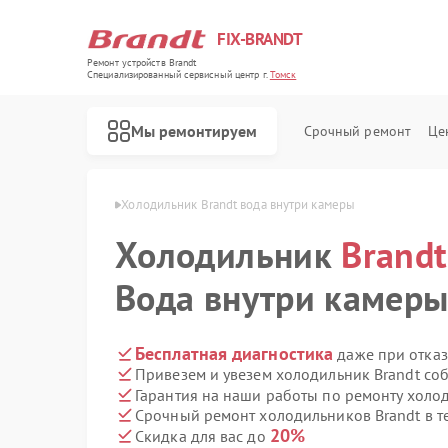
FIX-BRANDT
Ремонт устройств Brandt
Специализированный cервисный центр г.
Томск
Мы ремонтируем
Срочный ремонт
Це
ков Brandt в Томске
Холодильник Brandt вода внутри камеры
Холодильник
Brandt
Вода внутри камер
Ремонт стиральных машин Brandt
Ремонт духовых шкафов Brandt
Ремонт посудомоечных машин Brandt
Ремонт варочных панелей Brandt
Ремонт микроволновых печей Brandt
Бесплатная диагностика
даже при отказ
Привезем и увезем холодильник Brandt со
Гарантия на наши работы по ремонту холо
Срочный ремонт холодильников Brandt в т
20%
Скидка для вас до