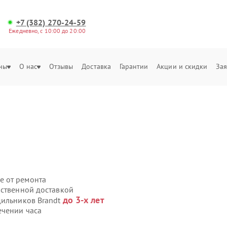
+7 (382) 270-24-59
Ежедневно, с 10:00 до 20:00
ны
О нас
Отзывы
Доставка
Гарантии
Акции и скидки
Зая
ы
е от ремонта
бственной доставкой
до 3-х лет
дильников Brandt
ечении часа