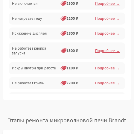
Не включается
2500 ₽
Подробнее →
Механика и внутренние элементы
Не нагревает еду
2200 ₽
Подробнее →
Механические повреждения
Искажение дисплея
2800 ₽
Подробнее →
Питание и запуск
Не работает кнопка
Нагрев и приготовление
1500 ₽
Подробнее →
запуска
Программное обеспечение
Искры внутри при работе
1100 ₽
Подробнее →
Не работает гриль
2200 ₽
Подробнее →
Перегрев или отключение
2400 ₽
Подробнее →
во время работы
Появление запаха гари
2400 ₽
Подробнее →
Этапы ремонта микроволновой печи Brandt
Проблемы с вентилятором
2000 ₽
Подробнее →