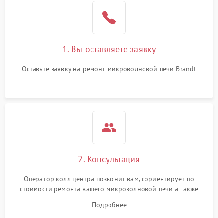
Поломка системы
2200 ₽
Подробнее →
охлаждения
1. Вы оставляете заявку
Не работают сенсорные
2400 ₽
Подробнее →
кнопки
Оставьте заявку на ремонт микроволновой печи Brandt
Не горит подсветка
2000 ₽
Подробнее →
Сломался трансформатор
1000 ₽
Подробнее →
2. Консультация
Оператор колл центра позвонит вам, сориентирует по
стоимости ремонта вашего микроволновой печи а также
ответит на все ваши вопросы.
Подробнее