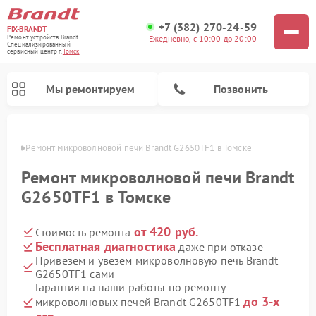
+7 (382) 270-24-59
FIX-BRANDT
Ежедневно, с 10:00 до 20:00
Ремонт устройств Brandt
Специализированный
cервисный центр г.
Томск
Мы ремонтируем
Позвонить
омске
Ремонт микроволновой печи Brandt G2650TF1 в Томске
Ремонт микроволновой печи Brandt
G2650TF1 в Томске
от 420 руб.
Стоимость ремонта
Ремонт стиральных машин Brandt
Ремонт варочных панелей Brandt
Ремонт посудомоечных машин Brandt
Бесплатная диагностика
даже при отказе
Привезем и увезем микроволновую печь Brandt
G2650TF1 сами
Гарантия на наши работы по ремонту
до 3-х
микроволновых печей Brandt G2650TF1