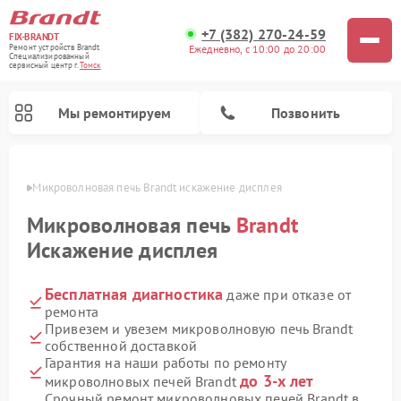
+7 (382) 270-24-59
FIX-BRANDT
Ежедневно, с 10:00 до 20:00
Ремонт устройств Brandt
Специализированный
cервисный центр г.
Томск
Мы ремонтируем
Позвонить
омске
Микроволновая печь Brandt искажение дисплея
Микроволновая печь
Brandt
Искажение дисплея
Бесплатная диагностика
даже при отказе от
Ремонт стиральных машин Brandt
Ремонт варочных панелей Brandt
Ремонт посудомоечных машин Brandt
ремонта
Привезем и увезем микроволновую печь Brandt
собственной доставкой
Гарантия на наши работы по ремонту
до 3-х лет
микроволновых печей Brandt
Срочный ремонт микроволновых печей Brandt в