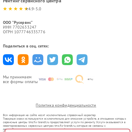
Рейтинг сервисного центра
4.9-5.0
ООО "Русервис"
ИНН 7702633247
ОГРН 1077746335776
Поделиться в соц. сетях:
Мы принимаем
все формы оплаты
Политика конфиденциальности
Вся информация на сайте носит исключительно справочный характер.
Товарные знаки используются исключительно для описания устройств, в отношении которых
сервисные центры tms.fix-brandt.ru предоставляют услуги по ремонту. Услуги оказываются в
неавторизованных сервисных центрах tms.fix-brandt.ru, которые не связаны с
правообладателями товарных знаков или их официальными представителями.