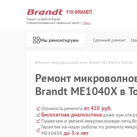
FIX-BRANDT
Ремонт устройств Brandt
Специализированный cервисный центр г.
Томск
Мы ремонтируем
Срочный ремонт
Це
чей Brandt в Томске
Ремонт микроволновой печи Brandt ME1040X в Томске
Ремонт микроволно
Brandt ME1040X в Т
Ремонт стиральных машин Brandt
Ремонт холодильников Brandt
Ремонт духовых шкафов Brandt
Ремонт посудомоечных машин Brandt
Ремонт варочных панелей Brandt
от 420 руб.
Стоимость ремонта
Бесплатная диагностика
даже при отказ
Привезем и увезем микроволновую печь B
Гарантия на наши работы по ремонту микр
до 3-х лет
ME1040X