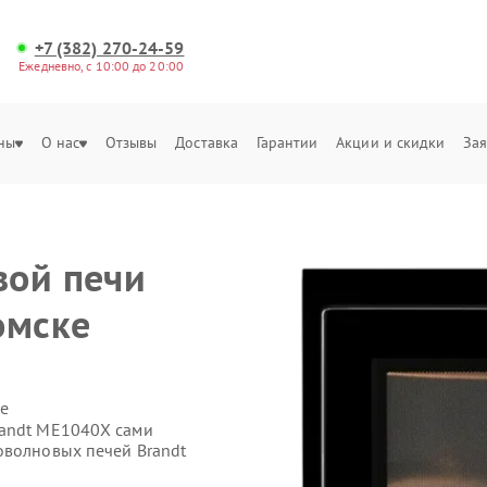
+7 (382) 270-24-59
Ежедневно, с 10:00 до 20:00
ны
О нас
Отзывы
Доставка
Гарантии
Акции и скидки
Зая
вой печи
омске
е
randt ME1040X сами
оволновых печей Brandt