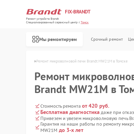
FIX-BRANDT
Ремонт устройств Brandt
Специализированный cервисный центр г.
Томск
Мы ремонтируем
Срочный ремонт
Це
чей Brandt в Томске
Ремонт микроволновой печи Brandt MW21M в Томске
Ремонт микроволно
Brandt MW21M в То
Ремонт стиральных машин Brandt
Ремонт холодильников Brandt
Ремонт духовых шкафов Brandt
Ремонт посудомоечных машин Brandt
Ремонт варочных панелей Brandt
от 420 руб.
Стоимость ремонта
Бесплатная диагностика
даже при отказ
Привезем и увезем микроволновую печь B
Гарантия на наши работы по ремонту микр
до 3-х лет
MW21M