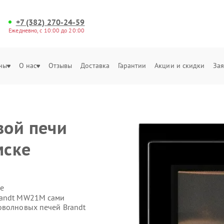
+7 (382) 270-24-59
Ежедневно, с 10:00 до 20:00
ны
О нас
Отзывы
Доставка
Гарантии
Акции и скидки
Зая
вой печи
мске
е
randt MW21M сами
оволновых печей Brandt