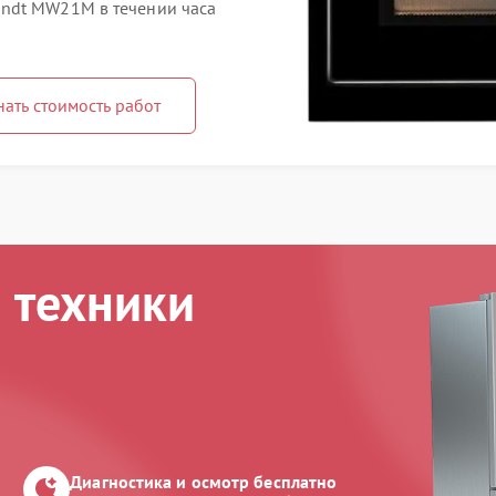
ndt MW21M в течении часа
нать стоимость работ
 техники
Диагностика и осмотр бесплатно