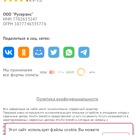
4.9-5.0
ООО "Русервис"
ИНН 7702633247
ОГРН 1077746335776
Поделиться в соц. сетях:
Мы принимаем
все формы оплаты
Политика конфиденциальности
Вся информация на сайте носит исключительно справочный характер.
Товарные знаки используются исключительно для описания устройств, в отношении которых
сервисные центры tms.fix-brandt.ru предоставляют услуги по ремонту. Услуги оказываются в
неавторизованных сервисных центрах tms.fix-brandt.ru, которые не связаны с
правообладателями товарных знаков или их официальными представителями.
Ремонт осуществляется для устройств, уже введенных в гражданский оборот в соответствии
Этот сайт использует файлы cookie. Вы можете
со статьей 1487 ГК РФ.
Использование товарных знаков не преследует цели индивидуализации услуг или введения