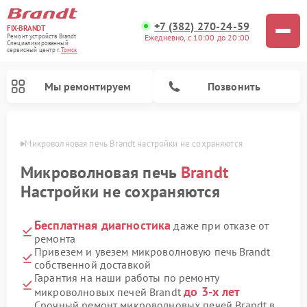
+7 (382) 270-24-59
FIX-BRANDT
Ежедневно, с 10:00 до 20:00
Ремонт устройств Brandt
Специализированный
cервисный центр г.
Томск
Мы ремонтируем
Позвонить
омске
Микроволновая печь Brandt настройки не сохраняются
Микроволновая печь
Brandt
Настройки не сохраняются
Бесплатная диагностика
даже при отказе от
Ремонт стиральных машин Brandt
Ремонт варочных панелей Brandt
Ремонт посудомоечных машин Brandt
ремонта
Привезем и увезем микроволновую печь Brandt
собственной доставкой
Гарантия на наши работы по ремонту
до 3-х лет
микроволновых печей Brandt
Срочный ремонт микроволновых печей Brandt в