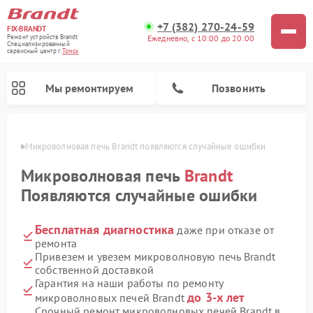
+7 (382) 270-24-59
FIX-BRANDT
Ежедневно, с 10:00 до 20:00
Ремонт устройств Brandt
Специализированный
cервисный центр г.
Томск
Мы ремонтируем
Позвонить
омске
Микроволновая печь Brandt появляются случайные ошибки
Микроволновая печь
Brandt
Появляются случайные ошибки
Бесплатная диагностика
даже при отказе от
Ремонт стиральных машин Brandt
Ремонт варочных панелей Brandt
Ремонт посудомоечных машин Brandt
ремонта
Привезем и увезем микроволновую печь Brandt
собственной доставкой
Гарантия на наши работы по ремонту
до 3-х лет
микроволновых печей Brandt
Срочный ремонт микроволновых печей Brandt в