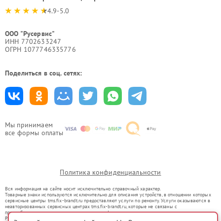
4.9-5.0
ООО "Русервис"
ИНН 7702633247
ОГРН 1077746335776
Поделиться в соц. сетях:
Мы принимаем
все формы оплаты
Политика конфиденциальности
Вся информация на сайте носит исключительно справочный характер.
Товарные знаки используются исключительно для описания устройств, в отношении которых
сервисные центры tms.fix-brandt.ru предоставляют услуги по ремонту. Услуги оказываются в
неавторизованных сервисных центрах tms.fix-brandt.ru, которые не связаны с
правообладателями товарных знаков или их официальными представителями.
Ремонт осуществляется для устройств, уже введенных в гражданский оборот в соответствии