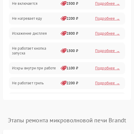
Не включается
2500 ₽
Подробнее →
Механика и внутренние элементы
Не нагревает еду
2200 ₽
Подробнее →
Механические повреждения
Искажение дисплея
2800 ₽
Подробнее →
Питание и запуск
Не работает кнопка
Нагрев и приготовление
1500 ₽
Подробнее →
запуска
Программное обеспечение
Искры внутри при работе
1100 ₽
Подробнее →
Не работает гриль
2200 ₽
Подробнее →
Перегрев или отключение
2400 ₽
Подробнее →
во время работы
Появление запаха гари
2400 ₽
Подробнее →
Этапы ремонта микроволновой печи Brandt
Проблемы с вентилятором
2000 ₽
Подробнее →