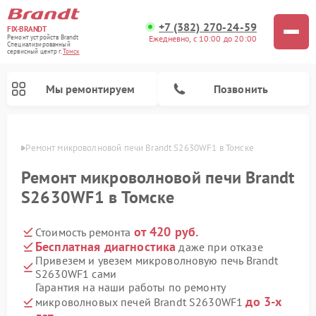
+7 (382) 270-24-59
FIX-BRANDT
Ежедневно, с 10:00 до 20:00
Ремонт устройств Brandt
Специализированный
cервисный центр г.
Томск
Мы ремонтируем
Позвонить
омске
Ремонт микроволновой печи Brandt S2630WF1 в Томске
Ремонт микроволновой печи Brandt
S2630WF1 в Томске
от 420 руб.
Стоимость ремонта
Ремонт стиральных машин Brandt
Ремонт варочных панелей Brandt
Ремонт посудомоечных машин Brandt
Бесплатная диагностика
даже при отказе
Привезем и увезем микроволновую печь Brandt
S2630WF1 сами
Гарантия на наши работы по ремонту
до 3-х
микроволновых печей Brandt S2630WF1