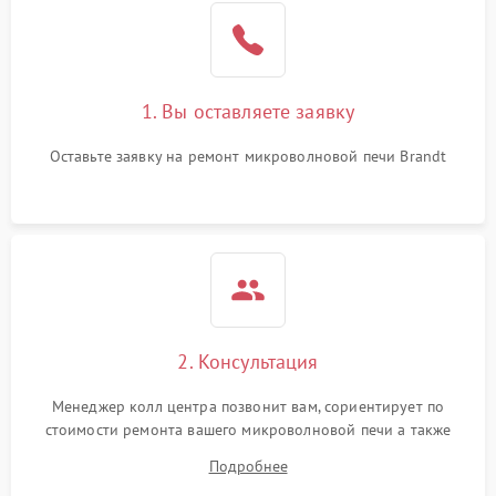
Поломка системы
2200 ₽
Подробнее →
охлаждения
1. Вы оставляете заявку
Не работают сенсорные
2400 ₽
Подробнее →
кнопки
Оставьте заявку на ремонт микроволновой печи Brandt
Не горит подсветка
2000 ₽
Подробнее →
Сломался трансформатор
1000 ₽
Подробнее →
2. Консультация
Менеджер колл центра позвонит вам, сориентирует по
стоимости ремонта вашего микроволновой печи а также
ответит на все ваши вопросы.
Подробнее