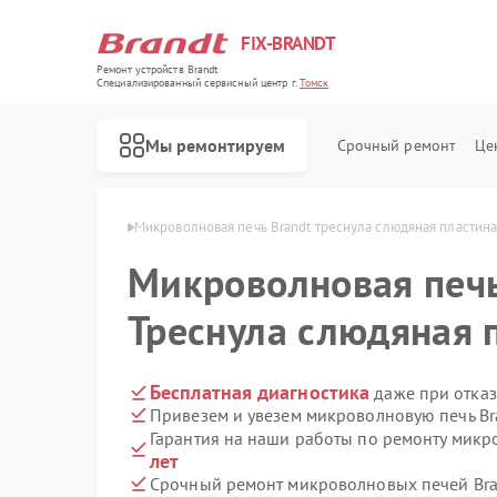
FIX-BRANDT
Ремонт устройств Brandt
Специализированный cервисный центр г.
Томск
Мы ремонтируем
Срочный ремонт
Це
чей Brandt в Томске
Микроволновая печь Brandt треснула слюдяная пластин
Микроволновая печ
Треснула слюдяная 
Ремонт стиральных машин Brandt
Ремонт холодильников Brandt
Ремонт духовых шкафов Brandt
Ремонт посудомоечных машин Brandt
Ремонт варочных панелей Brandt
Бесплатная диагностика
даже при отказ
Привезем и увезем микроволновую печь Br
Гарантия на наши работы по ремонту микр
лет
Срочный ремонт микроволновых печей Bran