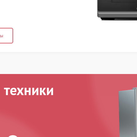
ны
 техники