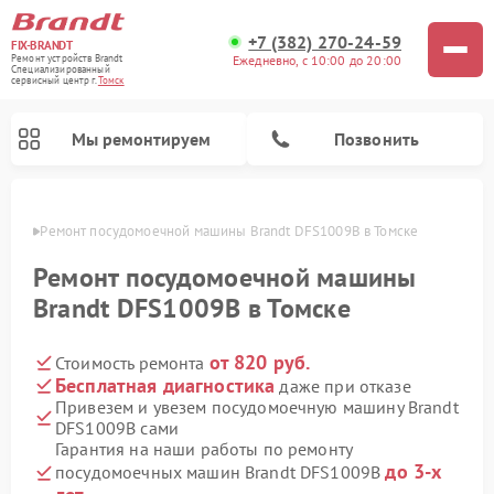
+7 (382) 270-24-59
FIX-BRANDT
Ежедневно, с 10:00 до 20:00
Ремонт устройств Brandt
Специализированный
cервисный центр г.
Томск
Мы ремонтируем
Позвонить
омске
Ремонт посудомоечной машины Brandt DFS1009B в Томске
Ремонт посудомоечной машины
Brandt DFS1009B в Томске
от 820 руб.
Стоимость ремонта
Ремонт стиральных машин Brandt
Ремонт микроволновых печей Brandt
Ремонт варочных панелей Brandt
Бесплатная диагностика
даже при отказе
Привезем и увезем посудомоечную машину Brandt
DFS1009B сами
Гарантия на наши работы по ремонту
до 3-х
посудомоечных машин Brandt DFS1009B