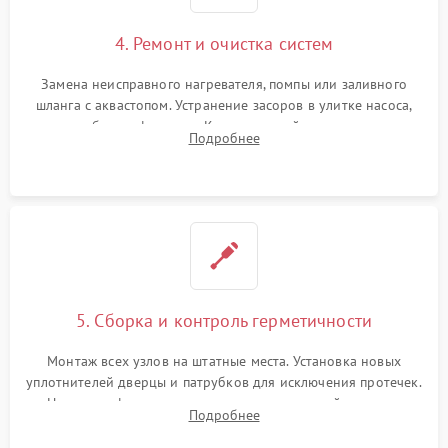
4. Ремонт и очистка систем
Замена неисправного нагревателя, помпы или заливного
шланга с аквастопом. Устранение засоров в улитке насоса,
патрубках и фильтрах. Компонентный ремонт платы
Подробнее
управления, восстановление поврежденной проводки.
5. Сборка и контроль герметичности
Монтаж всех узлов на штатные места. Установка новых
уплотнителей дверцы и патрубков для исключения протечек.
Надежная фиксация хомутов гидравлической системы,
Подробнее
сборка корпуса и установка датчика поплавка.