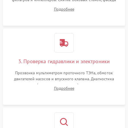
дверцы или нижнего поддона для прямого доступа к
Подробнее
циркуляционному насосу, ТЭНу и сливной помпе.
3. Проверка гидравлики и электроники
Прозвонка мультиметром проточного ТЭНа, обмоток
двигателей насосов и впускного клапана. Диагностика
прессостата (датчика уровня воды), датчика мутности,
Подробнее
концевика дверцы и электронного модуля управления.