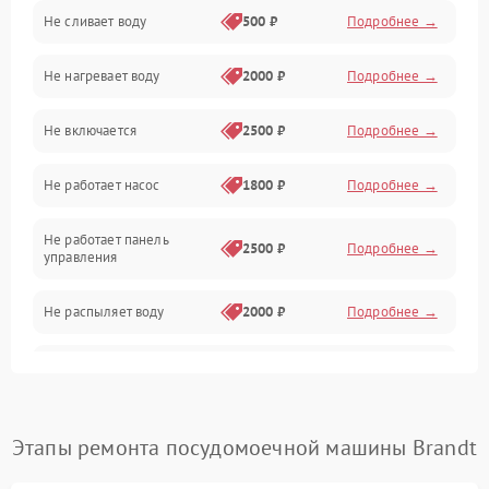
Не сливает воду
500 ₽
Подробнее →
Электропитание
Не нагревает воду
2000 ₽
Подробнее →
Датчики
Не включается
2500 ₽
Подробнее →
Нагрев
Не работает насос
1800 ₽
Подробнее →
Вода
Не работает панель
Гигиена
2500 ₽
Подробнее →
управления
Программное обеспечение
Не распыляет воду
2000 ₽
Подробнее →
Не запускается цикл
1800 ₽
Подробнее →
стирки
Проблемы с набором
Этапы ремонта посудомоечной машины Brandt
1800 ₽
Подробнее →
воды