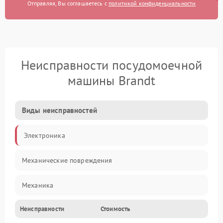
Отправляя, Вы соглашаетесь с
политикой конфиденциальности
Неисправности посудомоечной
машины Brandt
Виды неисправностей
Электроника
Механические повреждения
Механика
Неисправности
Стоимость
Управление