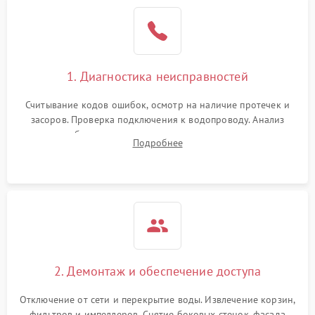
Не работает сушилка
2100 ₽
Подробнее →
Сбои в работе таймера
1700 ₽
Подробнее →
1. Диагностика неисправностей
Проблемы с
2100 ₽
Подробнее →
циркуляционным насосом
Считывание кодов ошибок, осмотр на наличие протечек и
засоров. Проверка подключения к водопроводу. Анализ
жалоб на отсутствие слива, нагрева, вращения
Подробнее
разбрызгивателей или срабатывание системы защиты
аквастоп.
2. Демонтаж и обеспечение доступа
Отключение от сети и перекрытие воды. Извлечение корзин,
фильтров и импеллеров. Снятие боковых стенок, фасада