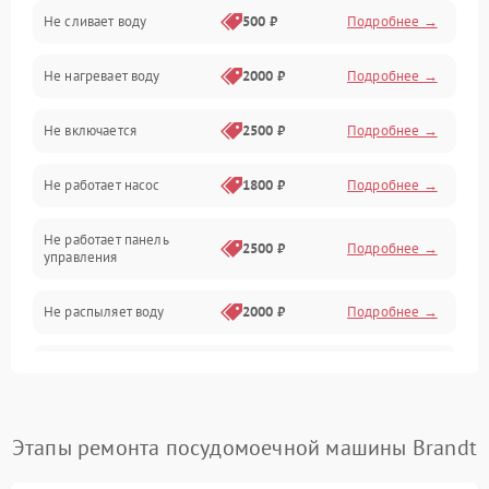
Не сливает воду
500 ₽
Подробнее →
Электропитание
Не нагревает воду
2000 ₽
Подробнее →
Датчики
Не включается
2500 ₽
Подробнее →
Нагрев
Не работает насос
1800 ₽
Подробнее →
Вода
Не работает панель
Гигиена
2500 ₽
Подробнее →
управления
Программное обеспечение
Не распыляет воду
2000 ₽
Подробнее →
Не запускается цикл
1800 ₽
Подробнее →
стирки
Проблемы с набором
Этапы ремонта посудомоечной машины Brandt
1800 ₽
Подробнее →
воды