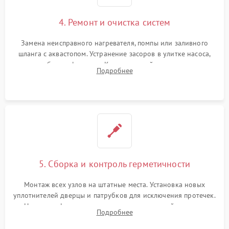
4. Ремонт и очистка систем
Замена неисправного нагревателя, помпы или заливного
шланга с аквастопом. Устранение засоров в улитке насоса,
патрубках и фильтрах. Компонентный ремонт платы
Подробнее
управления, восстановление поврежденной проводки.
5. Сборка и контроль герметичности
Монтаж всех узлов на штатные места. Установка новых
уплотнителей дверцы и патрубков для исключения протечек.
Надежная фиксация хомутов гидравлической системы,
Подробнее
сборка корпуса и установка датчика поплавка.