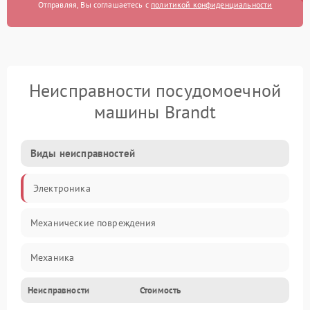
Отправляя, Вы соглашаетесь с
политикой конфиденциальности
Неисправности посудомоечной
машины Brandt
Виды неисправностей
Электроника
Механические повреждения
Механика
Неисправности
Стоимость
Управление