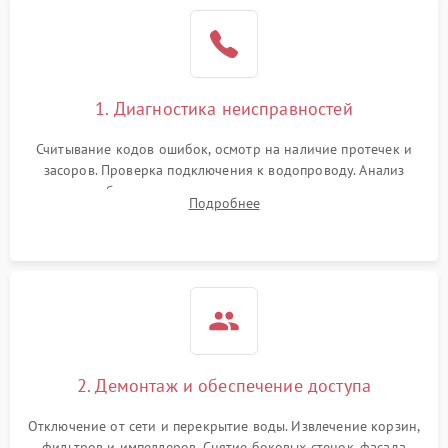
Не работает сушилка
2100 ₽
Подробнее →
Сбои в работе таймера
1700 ₽
Подробнее →
1. Диагностика неисправностей
Проблемы с
2100 ₽
Подробнее →
циркуляционным насосом
Считывание кодов ошибок, осмотр на наличие протечек и
засоров. Проверка подключения к водопроводу. Анализ
жалоб на отсутствие слива, нагрева, вращения
Подробнее
разбрызгивателей или срабатывание системы защиты
аквастоп.
2. Демонтаж и обеспечение доступа
Отключение от сети и перекрытие воды. Извлечение корзин,
фильтров и импеллеров. Снятие боковых стенок, фасада