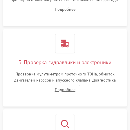
дверцы или нижнего поддона для прямого доступа к
Подробнее
циркуляционному насосу, ТЭНу и сливной помпе.
3. Проверка гидравлики и электроники
Прозвонка мультиметром проточного ТЭНа, обмоток
двигателей насосов и впускного клапана. Диагностика
прессостата (датчика уровня воды), датчика мутности,
Подробнее
концевика дверцы и электронного модуля управления.