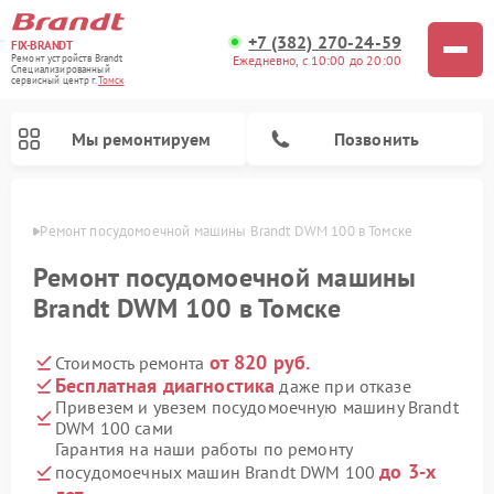
+7 (382) 270-24-59
FIX-BRANDT
Ежедневно, с 10:00 до 20:00
Ремонт устройств Brandt
Специализированный
cервисный центр г.
Томск
Мы ремонтируем
Позвонить
омске
Ремонт посудомоечной машины Brandt DWM 100 в Томске
Ремонт посудомоечной машины
Brandt DWM 100 в Томске
от 820 руб.
Стоимость ремонта
Ремонт стиральных машин Brandt
Ремонт микроволновых печей Brandt
Ремонт варочных панелей Brandt
Бесплатная диагностика
даже при отказе
Привезем и увезем посудомоечную машину Brandt
DWM 100 сами
Гарантия на наши работы по ремонту
до 3-х
посудомоечных машин Brandt DWM 100