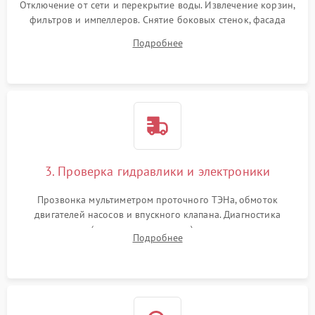
Отключение от сети и перекрытие воды. Извлечение корзин,
фильтров и импеллеров. Снятие боковых стенок, фасада
дверцы или нижнего поддона для прямого доступа к
Подробнее
циркуляционному насосу, ТЭНу и сливной помпе.
3. Проверка гидравлики и электроники
Прозвонка мультиметром проточного ТЭНа, обмоток
двигателей насосов и впускного клапана. Диагностика
прессостата (датчика уровня воды), датчика мутности,
Подробнее
концевика дверцы и электронного модуля управления.