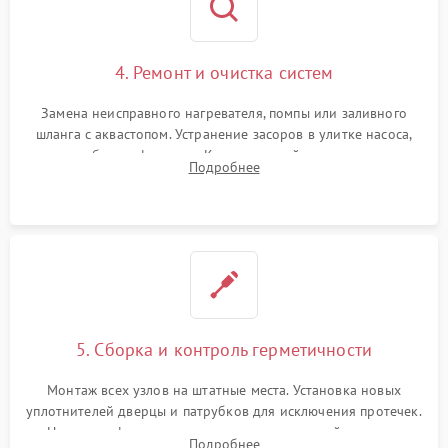
4. Ремонт и очистка систем
Замена неисправного нагревателя, помпы или заливного
шланга с аквастопом. Устранение засоров в улитке насоса,
патрубках и фильтрах. Компонентный ремонт платы
Подробнее
управления, восстановление поврежденной проводки.
5. Сборка и контроль герметичности
Монтаж всех узлов на штатные места. Установка новых
уплотнителей дверцы и патрубков для исключения протечек.
Надежная фиксация хомутов гидравлической системы,
Подробнее