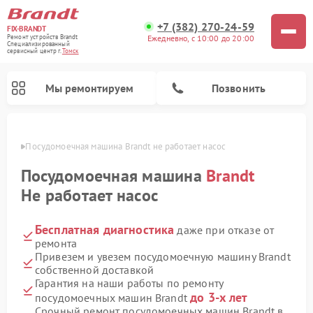
+7 (382) 270-24-59
FIX-BRANDT
Ежедневно, с 10:00 до 20:00
Ремонт устройств Brandt
Специализированный
cервисный центр г.
Томск
Мы ремонтируем
Позвонить
омске
Посудомоечная машина Brandt не работает насос
Посудомоечная машина
Brandt
Не работает насос
Бесплатная диагностика
даже при отказе от
Ремонт стиральных машин Brandt
Ремонт микроволновых печей Brandt
Ремонт варочных панелей Brandt
ремонта
Привезем и увезем посудомоечную машину Brandt
собственной доставкой
Гарантия на наши работы по ремонту
до 3-х лет
посудомоечных машин Brandt
Срочный ремонт посудомоечных машин Brandt в