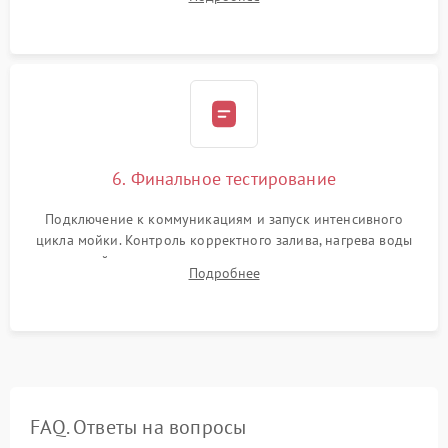
сборка корпуса и установка датчика поплавка.
6. Финальное тестирование
Подключение к коммуникациям и запуск интенсивного
цикла мойки. Контроль корректного залива, нагрева воды
до нужной температуры, отсутствия посторонних шумов,
Подробнее
штатного слива и абсолютной сухости в поддоне.
FAQ. Ответы на вопросы