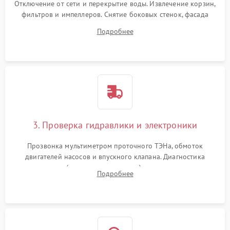
Отключение от сети и перекрытие воды. Извлечение корзин,
фильтров и импеллеров. Снятие боковых стенок, фасада
дверцы или нижнего поддона для прямого доступа к
Подробнее
циркуляционному насосу, ТЭНу и сливной помпе.
3. Проверка гидравлики и электроники
Прозвонка мультиметром проточного ТЭНа, обмоток
двигателей насосов и впускного клапана. Диагностика
прессостата (датчика уровня воды), датчика мутности,
Подробнее
концевика дверцы и электронного модуля управления.