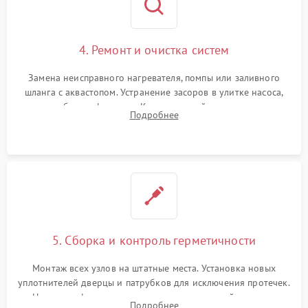
4. Ремонт и очистка систем
Замена неисправного нагревателя, помпы или заливного
шланга с аквастопом. Устранение засоров в улитке насоса,
патрубках и фильтрах. Компонентный ремонт платы
Подробнее
управления, восстановление поврежденной проводки.
5. Сборка и контроль герметичности
Монтаж всех узлов на штатные места. Установка новых
уплотнителей дверцы и патрубков для исключения протечек.
Надежная фиксация хомутов гидравлической системы,
Подробнее