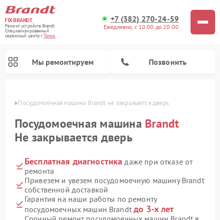
+7 (382) 270-24-59
FIX-BRANDT
Ежедневно, с 10:00 до 20:00
Ремонт устройств Brandt
Специализированный
cервисный центр г.
Томск
Мы ремонтируем
Позвонить
омске
Посудомоечная машина Brandt не закрывается дверь
Посудомоечная машина
Brandt
Не закрывается дверь
Бесплатная диагностика
даже при отказе от
Ремонт стиральных машин Brandt
Ремонт микроволновых печей Brandt
Ремонт варочных панелей Brandt
ремонта
Привезем и увезем посудомоечную машину Brandt
собственной доставкой
Гарантия на наши работы по ремонту
до 3-х лет
посудомоечных машин Brandt
Срочный ремонт посудомоечных машин Brandt в