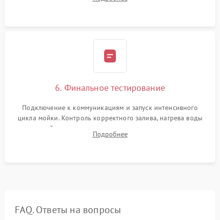
сборка корпуса и установка датчика поплавка.
6. Финальное тестирование
Подключение к коммуникациям и запуск интенсивного
цикла мойки. Контроль корректного залива, нагрева воды
до нужной температуры, отсутствия посторонних шумов,
Подробнее
штатного слива и абсолютной сухости в поддоне.
FAQ. Ответы на вопросы