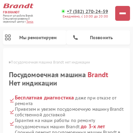
+7 (382) 270-24-59
FIX-BRANDT
Ежедневно, с 10:00 до 20:00
Ремонт устройств Brandt
Специализированный
cервисный центр г.
Томск
Мы ремонтируем
Позвонить
омске
Посудомоечная машина Brandt нет индикации
Посудомоечная машина
Brandt
Нет индикации
Бесплатная диагностика
даже при отказе от
Ремонт стиральных машин Brandt
Ремонт микроволновых печей Brandt
Ремонт варочных панелей Brandt
ремонта
Привезем и увезем посудомоечную машину Brandt
собственной доставкой
Гарантия на наши работы по ремонту
до 3-х лет
посудомоечных машин Brandt
Срочный ремонт посудомоечных машин Brandt в