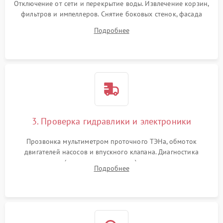
Отключение от сети и перекрытие воды. Извлечение корзин,
фильтров и импеллеров. Снятие боковых стенок, фасада
дверцы или нижнего поддона для прямого доступа к
Подробнее
циркуляционному насосу, ТЭНу и сливной помпе.
3. Проверка гидравлики и электроники
Прозвонка мультиметром проточного ТЭНа, обмоток
двигателей насосов и впускного клапана. Диагностика
прессостата (датчика уровня воды), датчика мутности,
Подробнее
концевика дверцы и электронного модуля управления.