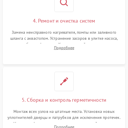
4. Ремонт и очистка систем
Замена неисправного нагревателя, помпы или заливного
шланга с аквастопом. Устранение засоров в улитке насоса,
патрубках и фильтрах. Компонентный ремонт платы
Подробнее
управления, восстановление поврежденной проводки.
5. Сборка и контроль герметичности
Монтаж всех узлов на штатные места. Установка новых
уплотнителей дверцы и патрубков для исключения протечек.
Надежная фиксация хомутов гидравлической системы,
Подробнее