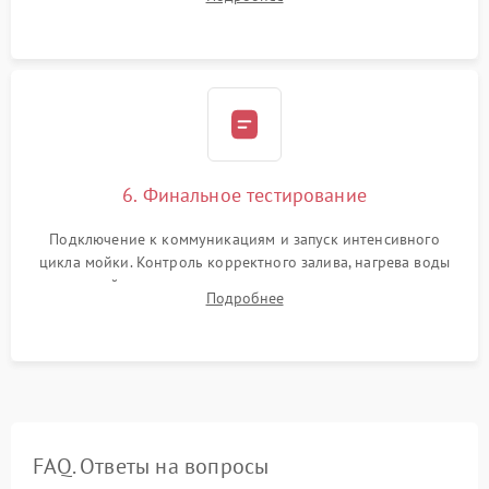
сборка корпуса и установка датчика поплавка.
6. Финальное тестирование
Подключение к коммуникациям и запуск интенсивного
цикла мойки. Контроль корректного залива, нагрева воды
до нужной температуры, отсутствия посторонних шумов,
Подробнее
штатного слива и абсолютной сухости в поддоне.
FAQ. Ответы на вопросы