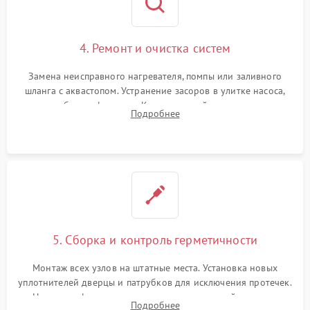
4. Ремонт и очистка систем
Замена неисправного нагревателя, помпы или заливного
шланга с аквастопом. Устранение засоров в улитке насоса,
патрубках и фильтрах. Компонентный ремонт платы
Подробнее
управления, восстановление поврежденной проводки.
5. Сборка и контроль герметичности
Монтаж всех узлов на штатные места. Установка новых
уплотнителей дверцы и патрубков для исключения протечек.
Надежная фиксация хомутов гидравлической системы,
Подробнее