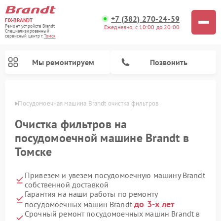
+7 (382) 270-24-59
FIX-BRANDT
Ежедневно, с 10:00 до 20:00
Ремонт устройств Brandt
Специализированный
cервисный центр г.
Томск
Мы ремонтируем
Позвонить
омске
Посудомоечная машина Brandt очистка фильтров
Очистка фильтров на
посудомоечной машине Brandt в
Томске
Ремонт стиральных машин Brandt
Ремонт микроволновых печей Brandt
Ремонт варочных панелей Brandt
Привезем и увезем посудомоечную машину Brandt
собственной доставкой
Гарантия на наши работы по ремонту
до 3-х лет
посудомоечных машин Brandt
Срочный ремонт посудомоечных машин Brandt в