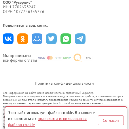
ООО "Русервис"
ИНН 7702633247
ОГРН 1077746335776
Поделиться в соц. сетях:
Мы принимаем
все формы оплаты
Политика конфиденциальности
Вся информация на сайте носит исключительно справочный характер.
Товарные знаки используются исключительно для описания устройств, в отношении которых
сервисные центры tms.fix-brandt.ru предоставляют услуги по ремонту. Услуги оказываются в
неавторизованных сервисных центрах tms.fix-brandt.ru, которые не связаны с
правообладателями товарных знаков или их официальными представителями.
Ремонт осуществляется для устройств, уже введенных в гражданский оборот в соответствии
Этот сайт использует файлы cookie. Вы можете
со статьей 1487 ГК РФ.
Использование товарных знаков не преследует цели индивидуализации услуг или введения
ознакомиться с
правилами использования
Согласен
потребителей в заблуждение, а служит для информирования о предоставляемых услугах по
ремонту техники указанных брендов.
файлов cookie
Представленная на сайте информация не является публичной офертой, определяемой