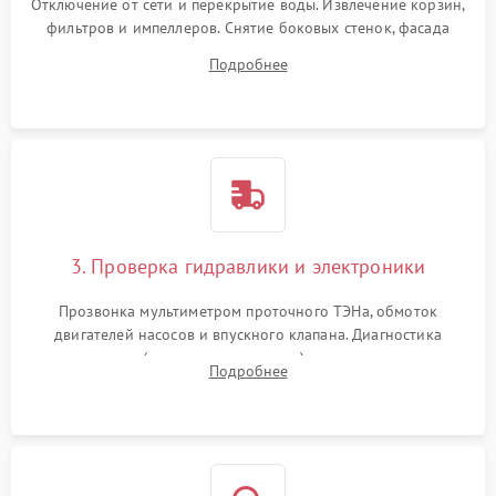
Отключение от сети и перекрытие воды. Извлечение корзин,
фильтров и импеллеров. Снятие боковых стенок, фасада
дверцы или нижнего поддона для прямого доступа к
Подробнее
циркуляционному насосу, ТЭНу и сливной помпе.
3. Проверка гидравлики и электроники
Прозвонка мультиметром проточного ТЭНа, обмоток
двигателей насосов и впускного клапана. Диагностика
прессостата (датчика уровня воды), датчика мутности,
Подробнее
концевика дверцы и электронного модуля управления.