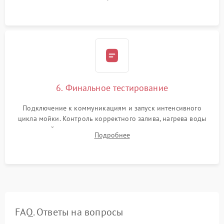
сборка корпуса и установка датчика поплавка.
6. Финальное тестирование
Подключение к коммуникациям и запуск интенсивного
цикла мойки. Контроль корректного залива, нагрева воды
до нужной температуры, отсутствия посторонних шумов,
Подробнее
штатного слива и абсолютной сухости в поддоне.
FAQ. Ответы на вопросы