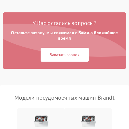
Проблемы с набором
1800 ₽
Подробнее →
воды
У Вас остались вопросы?
Оставьте заявку, мы свяжемся с Вами в ближайшее
Не работает сушилка
2100 ₽
Подробнее →
время
Сбои в работе таймера
1700 ₽
Подробнее →
Заказать звонок
Проблемы с
2100 ₽
Подробнее →
циркуляционным насосом
Модели посудомоечных машин Brandt