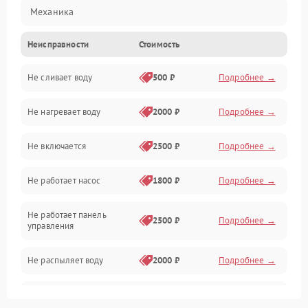
Механика
Неисправности
Стоимость
Управление
Не сливает воду
500 ₽
Подробнее →
Электропитание
Не нагревает воду
2000 ₽
Подробнее →
Датчики
Не включается
2500 ₽
Подробнее →
Нагрев
Не работает насос
1800 ₽
Подробнее →
Вода
Не работает панель
Гигиена
2500 ₽
Подробнее →
управления
Программное обеспечение
Не распыляет воду
2000 ₽
Подробнее →
Не запускается цикл
1800 ₽
Подробнее →
стирки