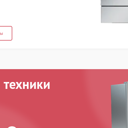
ны
 техники