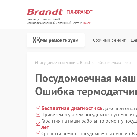
FIX-BRANDT
Ремонт устройств Brandt
Специализированный cервисный центр г.
Томск
Мы ремонтируем
Срочный ремонт
Це
ин Brandt в Томске
Посудомоечная машина Brandt ошибка термодатчика
Посудомоечная ма
Ошибка термодатчи
Ремонт стиральных машин Brandt
Ремонт холодильников Brandt
Ремонт духовых шкафов Brandt
Ремонт варочных панелей Brandt
Ремонт микроволновых печей Brandt
Бесплатная диагностика
даже при отказ
Привезем и увезем посудомоечную машину 
Гарантия на наши работы по ремонту пос
лет
Срочный ремонт посудомоечных машин Bra