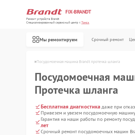
FIX-BRANDT
Ремонт устройств Brandt
Специализированный cервисный центр г.
Томск
Мы ремонтируем
Срочный ремонт
Це
ин Brandt в Томске
Посудомоечная машина Brandt протечка шланга
Посудомоечная ма
Протечка шланга
Ремонт стиральных машин Brandt
Ремонт холодильников Brandt
Ремонт духовых шкафов Brandt
Ремонт варочных панелей Brandt
Ремонт микроволновых печей Brandt
Бесплатная диагностика
даже при отказ
Привезем и увезем посудомоечную машину 
Гарантия на наши работы по ремонту пос
лет
Срочный ремонт посудомоечных машин Bra