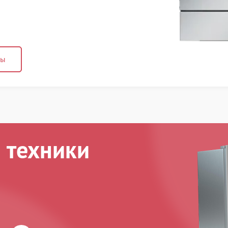
ны
 техники