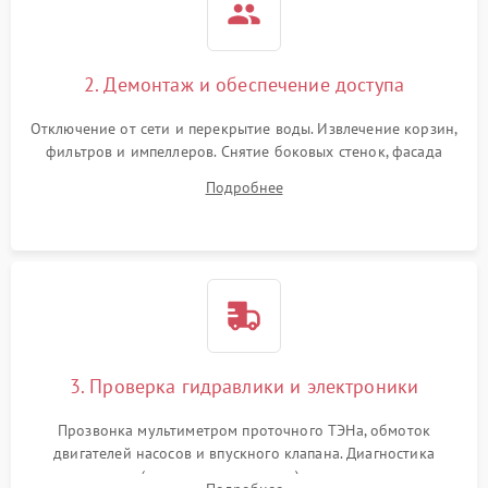
2. Демонтаж и обеспечение доступа
Отключение от сети и перекрытие воды. Извлечение корзин,
фильтров и импеллеров. Снятие боковых стенок, фасада
дверцы или нижнего поддона для прямого доступа к
Подробнее
циркуляционному насосу, ТЭНу и сливной помпе.
3. Проверка гидравлики и электроники
Прозвонка мультиметром проточного ТЭНа, обмоток
двигателей насосов и впускного клапана. Диагностика
прессостата (датчика уровня воды), датчика мутности,