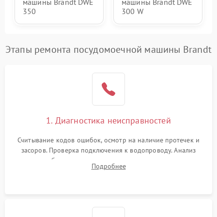
машины Brandt DWE
машины Brandt DWE
350
300 W
Этапы ремонта посудомоечной машины Brandt
1. Диагностика неисправностей
Считывание кодов ошибок, осмотр на наличие протечек и
засоров. Проверка подключения к водопроводу. Анализ
жалоб на отсутствие слива, нагрева, вращения
Подробнее
разбрызгивателей или срабатывание системы защиты
аквастоп.