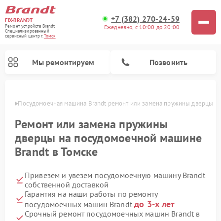
+7 (382) 270-24-59
FIX-BRANDT
Ежедневно, с 10:00 до 20:00
Ремонт устройств Brandt
Специализированный
cервисный центр г.
Томск
Мы ремонтируем
Позвонить
омске
Посудомоечная машина Brandt ремонт или замена пружины дверцы
Ремонт или замена пружины
дверцы на посудомоечной машине
Brandt в Томске
Ремонт стиральных машин Brandt
Ремонт микроволновых печей Brandt
Ремонт варочных панелей Brandt
Привезем и увезем посудомоечную машину Brandt
собственной доставкой
Гарантия на наши работы по ремонту
до 3-х лет
посудомоечных машин Brandt
Срочный ремонт посудомоечных машин Brandt в