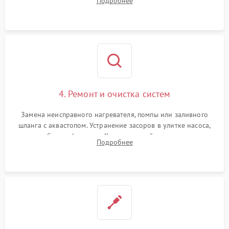
Подробнее
концевика дверцы и электронного модуля управления.
4. Ремонт и очистка систем
Замена неисправного нагревателя, помпы или заливного
шланга с аквастопом. Устранение засоров в улитке насоса,
патрубках и фильтрах. Компонентный ремонт платы
Подробнее
управления, восстановление поврежденной проводки.