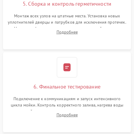
5. Сборка и контроль герметичности
Монтаж всех узлов на штатные места. Установка новых
уплотнителей дверцы и патрубков для исключения протечек.
Надежная фиксация хомутов гидравлической системы,
Подробнее
сборка корпуса и установка датчика поплавка.
6. Финальное тестирование
Подключение к коммуникациям и запуск интенсивного
цикла мойки. Контроль корректного залива, нагрева воды
до нужной температуры, отсутствия посторонних шумов,
Подробнее
штатного слива и абсолютной сухости в поддоне.