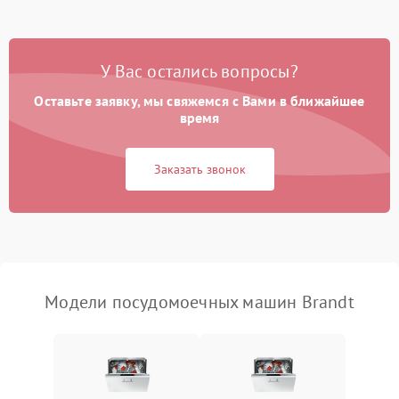
Проблемы с набором
1800 ₽
Подробнее →
воды
У Вас остались вопросы?
Оставьте заявку, мы свяжемся с Вами в ближайшее
Не работает сушилка
2100 ₽
Подробнее →
время
Сбои в работе таймера
1700 ₽
Подробнее →
Заказать звонок
Проблемы с
2100 ₽
Подробнее →
циркуляционным насосом
Модели посудомоечных машин Brandt