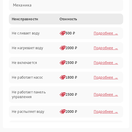
Механика
Неисправности
Стоимость
Управление
Не сливает воду
500 ₽
Подробнее →
Электропитание
Не нагревает воду
2000 ₽
Подробнее →
Датчики
Не включается
2500 ₽
Подробнее →
Нагрев
Не работает насос
1800 ₽
Подробнее →
Вода
Не работает панель
Гигиена
2500 ₽
Подробнее →
управления
Программное обеспечение
Не распыляет воду
2000 ₽
Подробнее →
Не запускается цикл
1800 ₽
Подробнее →
стирки