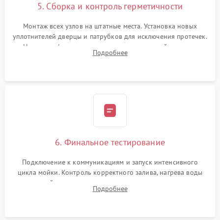
5. Сборка и контроль герметичности
Монтаж всех узлов на штатные места. Установка новых
уплотнителей дверцы и патрубков для исключения протечек.
Надежная фиксация хомутов гидравлической системы,
Подробнее
сборка корпуса и установка датчика поплавка.
6. Финальное тестирование
Подключение к коммуникациям и запуск интенсивного
цикла мойки. Контроль корректного залива, нагрева воды
до нужной температуры, отсутствия посторонних шумов,
Подробнее
штатного слива и абсолютной сухости в поддоне.