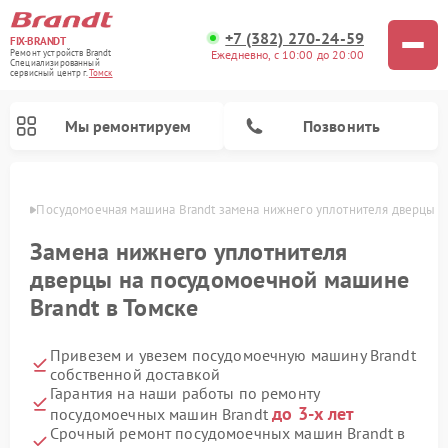
+7 (382) 270-24-59
FIX-BRANDT
Ежедневно, с 10:00 до 20:00
Ремонт устройств Brandt
Специализированный
cервисный центр г.
Томск
Мы ремонтируем
Позвонить
омске
Посудомоечная машина Brandt замена нижнего уплотнителя дверцы
Замена нижнего уплотнителя
дверцы на посудомоечной машине
Brandt в Томске
Ремонт стиральных машин Brandt
Ремонт микроволновых печей Brandt
Ремонт варочных панелей Brandt
Привезем и увезем посудомоечную машину Brandt
собственной доставкой
Гарантия на наши работы по ремонту
до 3-х лет
посудомоечных машин Brandt
Срочный ремонт посудомоечных машин Brandt в