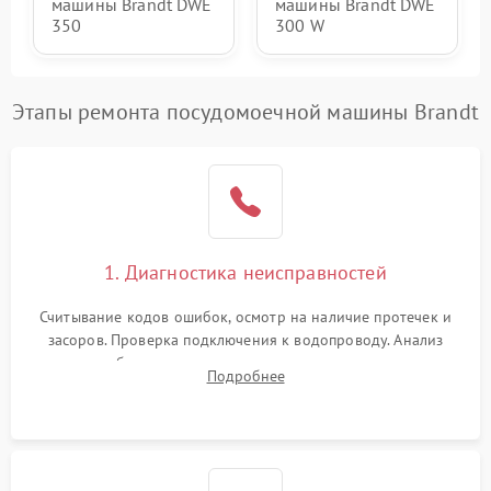
машины Brandt DWE
машины Brandt DWE
350
300 W
Этапы ремонта посудомоечной машины Brandt
1. Диагностика неисправностей
Считывание кодов ошибок, осмотр на наличие протечек и
засоров. Проверка подключения к водопроводу. Анализ
жалоб на отсутствие слива, нагрева, вращения
Подробнее
разбрызгивателей или срабатывание системы защиты
аквастоп.