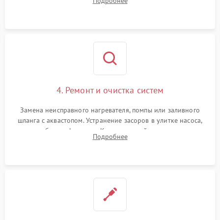
Подробнее
концевика дверцы и электронного модуля управления.
4. Ремонт и очистка систем
Замена неисправного нагревателя, помпы или заливного
шланга с аквастопом. Устранение засоров в улитке насоса,
патрубках и фильтрах. Компонентный ремонт платы
Подробнее
управления, восстановление поврежденной проводки.