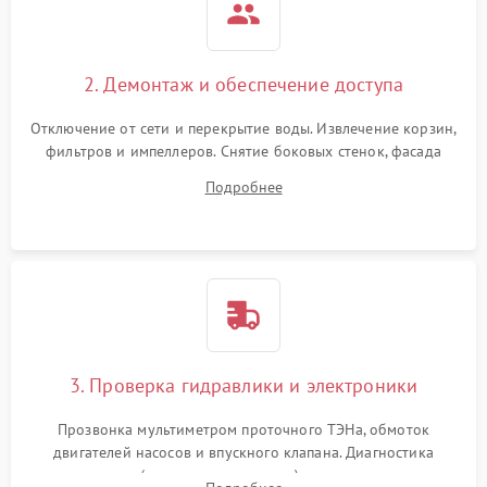
2. Демонтаж и обеспечение доступа
Отключение от сети и перекрытие воды. Извлечение корзин,
фильтров и импеллеров. Снятие боковых стенок, фасада
дверцы или нижнего поддона для прямого доступа к
Подробнее
циркуляционному насосу, ТЭНу и сливной помпе.
3. Проверка гидравлики и электроники
Прозвонка мультиметром проточного ТЭНа, обмоток
двигателей насосов и впускного клапана. Диагностика
прессостата (датчика уровня воды), датчика мутности,