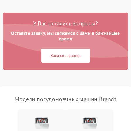
Проблемы с набором
1800 ₽
Подробнее →
воды
У Вас остались вопросы?
Оставьте заявку, мы свяжемся с Вами в ближайшее
Не работает сушилка
2100 ₽
Подробнее →
время
Сбои в работе таймера
1700 ₽
Подробнее →
Заказать звонок
Проблемы с
2100 ₽
Подробнее →
циркуляционным насосом
Модели посудомоечных машин Brandt