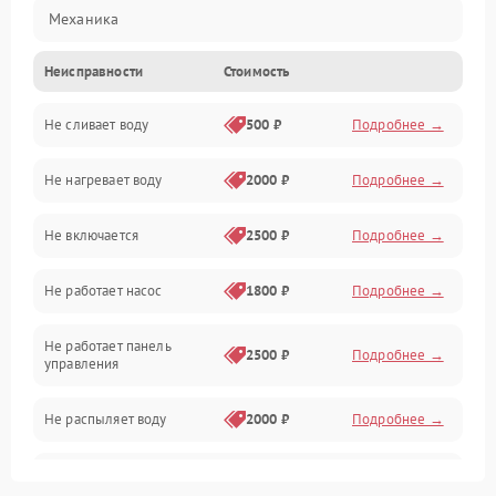
Механика
Неисправности
Стоимость
Управление
Не сливает воду
500 ₽
Подробнее →
Электропитание
Не нагревает воду
2000 ₽
Подробнее →
Датчики
Не включается
2500 ₽
Подробнее →
Нагрев
Не работает насос
1800 ₽
Подробнее →
Вода
Не работает панель
Гигиена
2500 ₽
Подробнее →
управления
Программное обеспечение
Не распыляет воду
2000 ₽
Подробнее →
Не запускается цикл
1800 ₽
Подробнее →
стирки