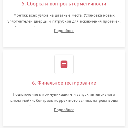
5. Сборка и контроль герметичности
Монтаж всех узлов на штатные места. Установка новых
уплотнителей дверцы и патрубков для исключения протечек.
Надежная фиксация хомутов гидравлической системы,
Подробнее
сборка корпуса и установка датчика поплавка.
6. Финальное тестирование
Подключение к коммуникациям и запуск интенсивного
цикла мойки. Контроль корректного залива, нагрева воды
до нужной температуры, отсутствия посторонних шумов,
Подробнее
штатного слива и абсолютной сухости в поддоне.