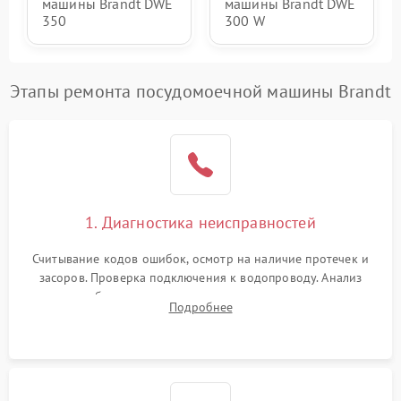
машины Brandt DWE
машины Brandt DWE
350
300 W
Этапы ремонта посудомоечной машины Brandt
1. Диагностика неисправностей
Считывание кодов ошибок, осмотр на наличие протечек и
засоров. Проверка подключения к водопроводу. Анализ
жалоб на отсутствие слива, нагрева, вращения
Подробнее
разбрызгивателей или срабатывание системы защиты
аквастоп.