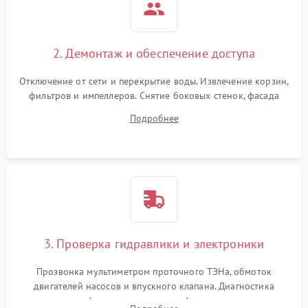
2. Демонтаж и обеспечение доступа
Отключение от сети и перекрытие воды. Извлечение корзин,
фильтров и импеллеров. Снятие боковых стенок, фасада
дверцы или нижнего поддона для прямого доступа к
Подробнее
циркуляционному насосу, ТЭНу и сливной помпе.
3. Проверка гидравлики и электроники
Прозвонка мультиметром проточного ТЭНа, обмоток
двигателей насосов и впускного клапана. Диагностика
прессостата (датчика уровня воды), датчика мутности,