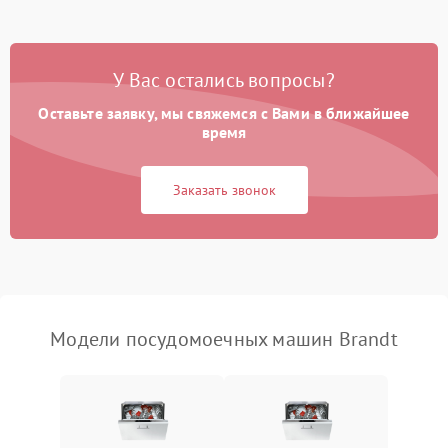
Проблемы с набором
1800 ₽
Подробнее →
воды
У Вас остались вопросы?
Оставьте заявку, мы свяжемся с Вами в ближайшее
Не работает сушилка
2100 ₽
Подробнее →
время
Сбои в работе таймера
1700 ₽
Подробнее →
Заказать звонок
Проблемы с
2100 ₽
Подробнее →
циркуляционным насосом
Модели посудомоечных машин Brandt