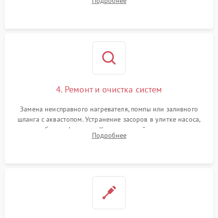
Подробнее
концевика дверцы и электронного модуля управления.
4. Ремонт и очистка систем
Замена неисправного нагревателя, помпы или заливного
шланга с аквастопом. Устранение засоров в улитке насоса,
патрубках и фильтрах. Компонентный ремонт платы
Подробнее
управления, восстановление поврежденной проводки.