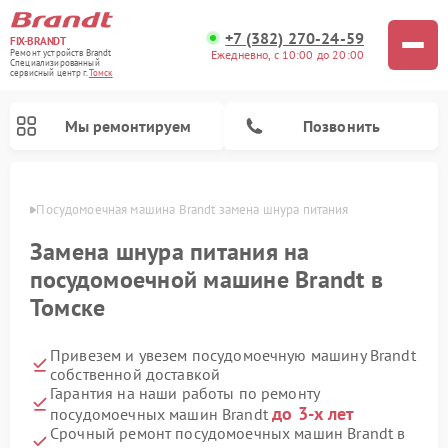
+7 (382) 270-24-59
FIX-BRANDT
Ежедневно, с 10:00 до 20:00
Ремонт устройств Brandt
Специализированный
cервисный центр г.
Томск
Мы ремонтируем
Позвонить
омске
Посудомоечная машина Brandt замена шнура питания
Замена шнура питания на
посудомоечной машине Brandt в
Томске
Ремонт стиральных машин Brandt
Ремонт микроволновых печей Brandt
Ремонт варочных панелей Brandt
Привезем и увезем посудомоечную машину Brandt
собственной доставкой
Гарантия на наши работы по ремонту
до 3-х лет
посудомоечных машин Brandt
Срочный ремонт посудомоечных машин Brandt в