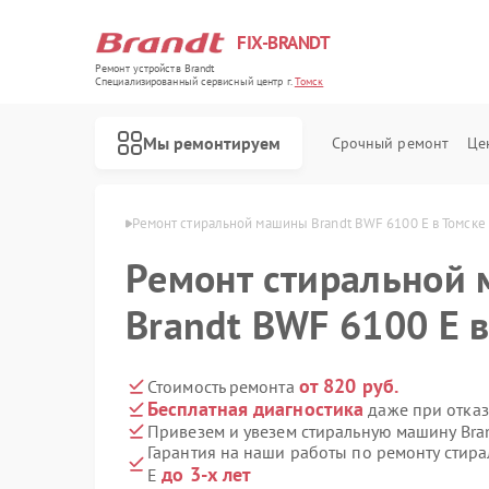
FIX-BRANDT
Ремонт устройств Brandt
Специализированный cервисный центр г.
Томск
Мы ремонтируем
Срочный ремонт
Це
шин Brandt в Томске
Ремонт стиральной машины Brandt BWF 6100 E в Томске
Ремонт стиральной
Brandt BWF 6100 E в
Ремонт холодильников Brandt
Ремонт духовых шкафов Brandt
Ремонт посудомоечных машин Brandt
Ремонт варочных панелей Brandt
Ремонт микроволновых печей Brandt
от 820 руб.
Стоимость ремонта
Бесплатная диагностика
даже при отказ
Привезем и увезем стиральную машину Bra
Гарантия на наши работы по ремонту стир
до 3-х лет
E