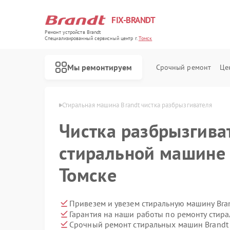
FIX-BRANDT
Ремонт устройств Brandt
Специализированный cервисный центр г.
Томск
Мы ремонтируем
Срочный ремонт
Це
шин Brandt в Томске
Стиральная машина Brandt чистка разбрызгивателя
Чистка разбрызгива
стиральной машине 
Томске
Ремонт холодильников Brandt
Ремонт духовых шкафов Brandt
Ремонт посудомоечных машин Brandt
Ремонт варочных панелей Brandt
Ремонт микроволновых печей Brandt
Привезем и увезем стиральную машину Bra
Гарантия на наши работы по ремонту стир
Срочный ремонт стиральных машин Brandt 