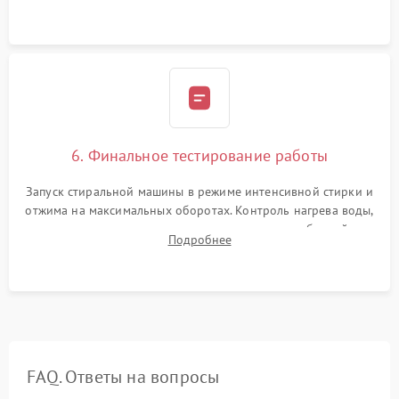
герметиком для предотвращения возможных протечек воды.
6. Финальное тестирование работы
Запуск стиральной машины в режиме интенсивной стирки и
отжима на максимальных оборотах. Контроль нагрева воды,
корректности слива, отсутствия излишних вибраций,
Подробнее
посторонних стуков и протечек под корпусом.
FAQ. Ответы на вопросы