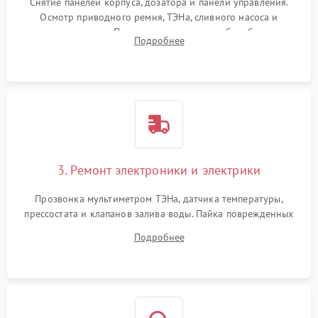
Снятие панелей корпуса, дозатора и панели управления.
Осмотр приводного ремня, ТЭНа, сливного насоса и
амортизаторов. Проверка подшипников барабана и
Подробнее
крестовины на износ, а манжеты люка на разрывы.
3. Ремонт электроники и электрики
Прозвонка мультиметром ТЭНа, датчика температуры,
прессостата и клапанов залива воды. Пайка поврежденных
дорожек или замена симисторов на плате управления.
Подробнее
Восстановление целостности проводки и контактов.