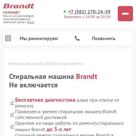
+7 (382) 270-24-59
FIX-BRANDT
Ежедневно, с 10:00 до 20:00
Ремонт устройств Brandt
Специализированный
cервисный центр г.
Томск
Мы ремонтируем
Позвонить
омске
Стиральная машина Brandt не включается
Стиральная машина
Brandt
Не включается
Бесплатная диагностика
даже при отказе от
Ремонт посудомоечных машин Brandt
Ремонт микроволновых печей Brandt
Ремонт варочных панелей Brandt
ремонта
Привезем и увезем стиральную машину Brandt
собственной доставкой
Гарантия на наши работы по ремонту стиральных
до 3-х лет
машин Brandt
Срочный ремонт стиральных машин Brandt в