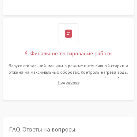
герметиком для предотвращения возможных протечек воды.
6. Финальное тестирование работы
Запуск стиральной машины в режиме интенсивной стирки и
отжима на максимальных оборотах. Контроль нагрева воды,
корректности слива, отсутствия излишних вибраций,
Подробнее
посторонних стуков и протечек под корпусом.
FAQ. Ответы на вопросы