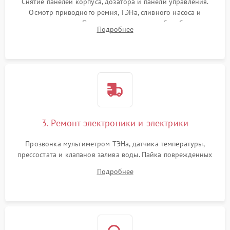
Снятие панелей корпуса, дозатора и панели управления.
Осмотр приводного ремня, ТЭНа, сливного насоса и
амортизаторов. Проверка подшипников барабана и
Подробнее
крестовины на износ, а манжеты люка на разрывы.
3. Ремонт электроники и электрики
Прозвонка мультиметром ТЭНа, датчика температуры,
прессостата и клапанов залива воды. Пайка поврежденных
дорожек или замена симисторов на плате управления.
Подробнее
Восстановление целостности проводки и контактов.