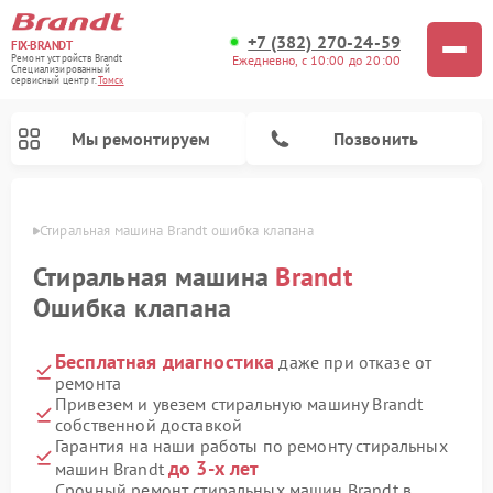
+7 (382) 270-24-59
FIX-BRANDT
Ежедневно, с 10:00 до 20:00
Ремонт устройств Brandt
Специализированный
cервисный центр г.
Томск
Мы ремонтируем
Позвонить
омске
Стиральная машина Brandt ошибка клапана
Стиральная машина
Brandt
Ошибка клапана
Бесплатная диагностика
даже при отказе от
Ремонт посудомоечных машин Brandt
Ремонт микроволновых печей Brandt
Ремонт варочных панелей Brandt
ремонта
Привезем и увезем стиральную машину Brandt
собственной доставкой
Гарантия на наши работы по ремонту стиральных
до 3-х лет
машин Brandt
Срочный ремонт стиральных машин Brandt в