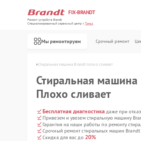
FIX-BRANDT
Ремонт устройств Brandt
Специализированный cервисный центр г.
Томск
Мы ремонтируем
Срочный ремонт
Це
шин Brandt в Томске
Стиральная машина Brandt плохо сливает
Стиральная машина
Плохо сливает
Ремонт холодильников Brandt
Ремонт духовых шкафов Brandt
Ремонт посудомоечных машин Brandt
Ремонт варочных панелей Brandt
Ремонт микроволновых печей Brandt
Бесплатная диагностика
даже при отказ
Привезем и увезем стиральную машину Bra
Гарантия на наши работы по ремонту стир
Срочный ремонт стиральных машин Brandt 
20%
Скидка для вас до