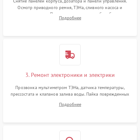
Снятие панелей корпуса, дозатора и панели управления.
Осмотр приводного ремня, ТЭНа, сливного насоса и
амортизаторов. Проверка подшипников барабана и
Подробнее
крестовины на износ, а манжеты люка на разрывы.
3. Ремонт электроники и электрики
Прозвонка мультиметром ТЭНа, датчика температуры,
прессостата и клапанов залива воды. Пайка поврежденных
дорожек или замена симисторов на плате управления.
Подробнее
Восстановление целостности проводки и контактов.