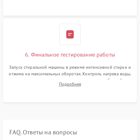
герметиком для предотвращения возможных протечек воды.
6. Финальное тестирование работы
Запуск стиральной машины в режиме интенсивной стирки и
отжима на максимальных оборотах. Контроль нагрева воды,
корректности слива, отсутствия излишних вибраций,
Подробнее
посторонних стуков и протечек под корпусом.
FAQ. Ответы на вопросы