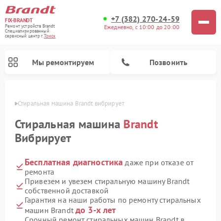
+7 (382) 270-24-59
FIX-BRANDT
Ежедневно, с 10:00 до 20:00
Ремонт устройств Brandt
Специализированный
cервисный центр г.
Томск
Мы ремонтируем
Позвонить
омске
Стиральная машина Brandt вибрирует
Стиральная машина
Brandt
Вибрирует
Бесплатная диагностика
даже при отказе от
Ремонт посудомоечных машин Brandt
Ремонт микроволновых печей Brandt
Ремонт варочных панелей Brandt
ремонта
Привезем и увезем стиральную машину Brandt
собственной доставкой
Гарантия на наши работы по ремонту стиральных
до 3-х лет
машин Brandt
Срочный ремонт стиральных машин Brandt в