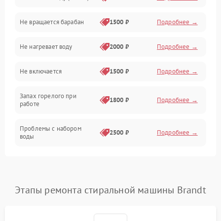
Не вращается барабан
1500 ₽
Подробнее →
Слив
Не нагревает воду
2000 ₽
Подробнее →
Программное обеспечение
Не включается
1500 ₽
Подробнее →
Запах горелого при
1800 ₽
Подробнее →
работе
Проблемы с набором
2500 ₽
Подробнее →
воды
Замена ТЭНа
2200 ₽
Подробнее →
Замена платы управления
2200 ₽
Подробнее →
Этапы ремонта стиральной машины Brandt