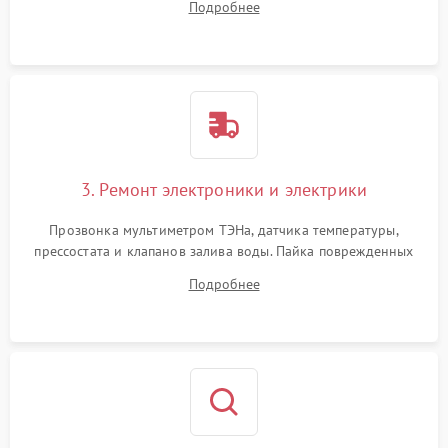
Подробнее
крестовины на износ, а манжеты люка на разрывы.
3. Ремонт электроники и электрики
Прозвонка мультиметром ТЭНа, датчика температуры,
прессостата и клапанов залива воды. Пайка поврежденных
дорожек или замена симисторов на плате управления.
Подробнее
Восстановление целостности проводки и контактов.