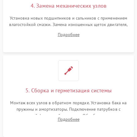
4. Замена механических узлов
Установка новых подшипников и сальников с применением
влагостойкой смазки. Замена изношенных щеток двигателя,
порванного ремня привода, неисправного сливного насоса
Подробнее
или поврежденной резиновой манжеты.
5. Сборка и герметизация системы
Монтаж всех узлов в обратном порядке. Установка бака на
пружины и амортизаторы. Подключение патрубков с
надежной фиксацией хомутами. Обработка стыков
Подробнее
герметиком для предотвращения возможных протечек воды.