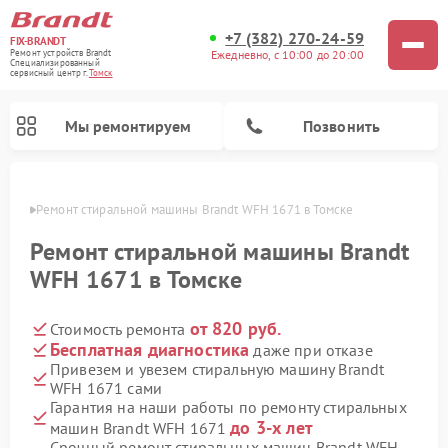
+7 (382) 270-24-59
FIX-BRANDT
Ежедневно, с 10:00 до 20:00
Ремонт устройств Brandt
Специализированный
cервисный центр г.
Томск
Мы ремонтируем
Позвонить
омске
Ремонт стиральной машины Brandt WFH 1671 в Томске
Ремонт стиральной машины Brandt
WFH 1671 в Томске
от 820 руб.
Стоимость ремонта
Ремонт посудомоечных машин Brandt
Ремонт микроволновых печей Brandt
Ремонт варочных панелей Brandt
Бесплатная диагностика
даже при отказе
Привезем и увезем стиральную машину Brandt
WFH 1671 сами
Гарантия на наши работы по ремонту стиральных
до 3-х лет
машин Brandt WFH 1671
Срочный ремонт стиральных машин Brandt WFH