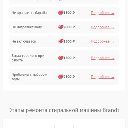
Не вращается барабан
1500 ₽
Подробнее →
Слив
Не нагревает воду
2000 ₽
Подробнее →
Программное обеспечение
Не включается
1500 ₽
Подробнее →
Запах горелого при
1800 ₽
Подробнее →
работе
Проблемы с набором
2500 ₽
Подробнее →
воды
Замена ТЭНа
2200 ₽
Подробнее →
Замена платы управления
2200 ₽
Подробнее →
Этапы ремонта стиральной машины Brandt