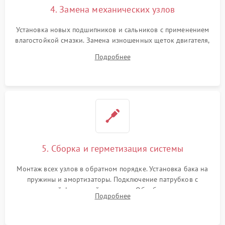
4. Замена механических узлов
Установка новых подшипников и сальников с применением
влагостойкой смазки. Замена изношенных щеток двигателя,
порванного ремня привода, неисправного сливного насоса
Подробнее
или поврежденной резиновой манжеты.
5. Сборка и герметизация системы
Монтаж всех узлов в обратном порядке. Установка бака на
пружины и амортизаторы. Подключение патрубков с
надежной фиксацией хомутами. Обработка стыков
Подробнее
герметиком для предотвращения возможных протечек воды.