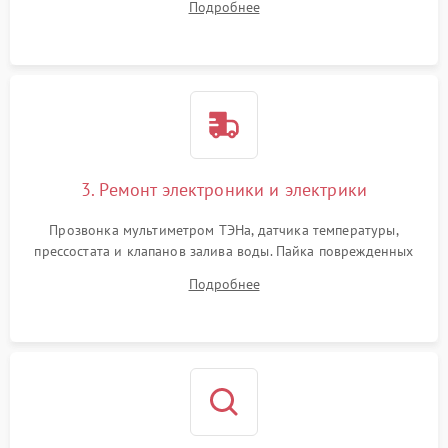
Подробнее
крестовины на износ, а манжеты люка на разрывы.
3. Ремонт электроники и электрики
Прозвонка мультиметром ТЭНа, датчика температуры,
прессостата и клапанов залива воды. Пайка поврежденных
дорожек или замена симисторов на плате управления.
Подробнее
Восстановление целостности проводки и контактов.