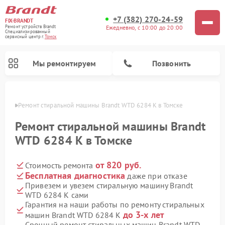
+7 (382) 270-24-59
FIX-BRANDT
Ежедневно, с 10:00 до 20:00
Ремонт устройств Brandt
Специализированный
cервисный центр г.
Томск
Мы ремонтируем
Позвонить
омске
Ремонт стиральной машины Brandt WTD 6284 K в Томске
Ремонт стиральной машины Brandt
WTD 6284 K в Томске
от 820 руб.
Стоимость ремонта
Ремонт посудомоечных машин Brandt
Ремонт микроволновых печей Brandt
Ремонт варочных панелей Brandt
Бесплатная диагностика
даже при отказе
Привезем и увезем стиральную машину Brandt
WTD 6284 K сами
Гарантия на наши работы по ремонту стиральных
до 3-х лет
машин Brandt WTD 6284 K
Срочный ремонт стиральных машин Brandt WTD