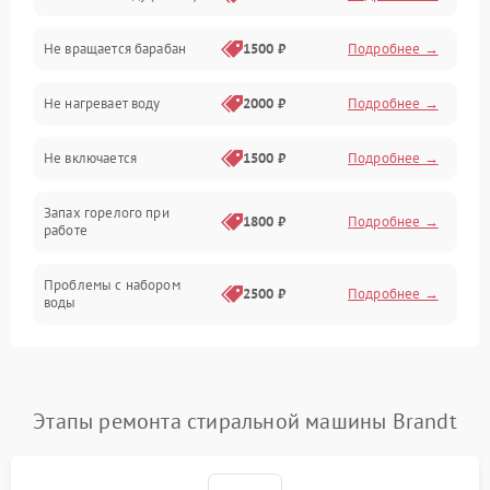
Не вращается барабан
1500 ₽
Подробнее →
Слив
Не нагревает воду
2000 ₽
Подробнее →
Программное обеспечение
Не включается
1500 ₽
Подробнее →
Запах горелого при
1800 ₽
Подробнее →
работе
Проблемы с набором
2500 ₽
Подробнее →
воды
Замена ТЭНа
2200 ₽
Подробнее →
Замена платы управления
2200 ₽
Подробнее →
Этапы ремонта стиральной машины Brandt