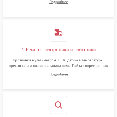
Подробнее
крестовины на износ, а манжеты люка на разрывы.
3. Ремонт электроники и электрики
Прозвонка мультиметром ТЭНа, датчика температуры,
прессостата и клапанов залива воды. Пайка поврежденных
дорожек или замена симисторов на плате управления.
Подробнее
Восстановление целостности проводки и контактов.