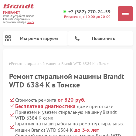
+7 (382) 270-24-59
FIX-BRANDT
Ежедневно, с 10:00 до 20:00
Ремонт устройств Brandt
Специализированный
cервисный центр г.
Томск
Мы ремонтируем
Позвонить
омске
Ремонт стиральной машины Brandt WTD 6384 K в Томске
Ремонт стиральной машины Brandt
WTD 6384 K в Томске
от 820 руб.
Стоимость ремонта
Ремонт посудомоечных машин Brandt
Ремонт микроволновых печей Brandt
Ремонт варочных панелей Brandt
Бесплатная диагностика
даже при отказе
Привезем и увезем стиральную машину Brandt
WTD 6384 K сами
Гарантия на наши работы по ремонту стиральных
до 3-х лет
машин Brandt WTD 6384 K
Срочный ремонт стиральных машин Brandt WTD