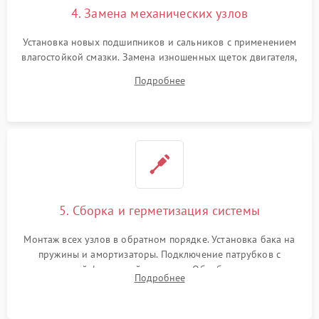
4. Замена механических узлов
Установка новых подшипников и сальников с применением
влагостойкой смазки. Замена изношенных щеток двигателя,
порванного ремня привода, неисправного сливного насоса
Подробнее
или поврежденной резиновой манжеты.
5. Сборка и герметизация системы
Монтаж всех узлов в обратном порядке. Установка бака на
пружины и амортизаторы. Подключение патрубков с
надежной фиксацией хомутами. Обработка стыков
Подробнее
герметиком для предотвращения возможных протечек воды.