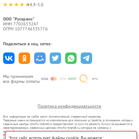
4.9-5.0
ООО "Русервис"
ИНН 7702633247
ОГРН 1077746335776
Поделиться в соц. сетях:
Мы принимаем
все формы оплаты
Политика конфиденциальности
Вся информация на сайте носит исключительно справочный характер.
Товарные знаки используются исключительно для описания устройств, в отношении которых
сервисные центры tms.fix-brandt.ru предоставляют услуги по ремонту. Услуги оказываются в
неавторизованных сервисных центрах tms.fix-brandt.ru, которые не связаны с
правообладателями товарных знаков или их официальными представителями.
Ремонт осуществляется для устройств, уже введенных в гражданский оборот в соответствии
Этот сайт использует файлы cookie. Вы можете
со статьей 1487 ГК РФ.