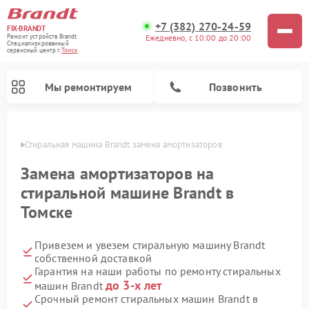
+7 (382) 270-24-59
FIX-BRANDT
Ежедневно, с 10:00 до 20:00
Ремонт устройств Brandt
Специализированный
cервисный центр г.
Томск
Мы ремонтируем
Позвонить
омске
Стиральная машина Brandt замена амортизаторов
Замена амортизаторов на
стиральной машине Brandt в
Томске
Ремонт посудомоечных машин Brandt
Ремонт микроволновых печей Brandt
Ремонт варочных панелей Brandt
Привезем и увезем стиральную машину Brandt
собственной доставкой
Гарантия на наши работы по ремонту стиральных
до 3-х лет
машин Brandt
Срочный ремонт стиральных машин Brandt в