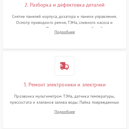
2. Разборка и дефектовка деталей
Снятие панелей корпуса, дозатора и панели управления.
Осмотр приводного ремня, ТЭНа, сливного насоса и
амортизаторов. Проверка подшипников барабана и
Подробнее
крестовины на износ, а манжеты люка на разрывы.
3. Ремонт электроники и электрики
Прозвонка мультиметром ТЭНа, датчика температуры,
прессостата и клапанов залива воды. Пайка поврежденных
дорожек или замена симисторов на плате управления.
Подробнее
Восстановление целостности проводки и контактов.