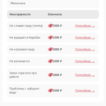
Механика
Неисправности
Стоимость
Электропитание
Не сливает воду (помпа)
2500 ₽
Подробнее →
Водоснабжение
Не вращается барабан
1500 ₽
Подробнее →
Слив
Не нагревает воду
2000 ₽
Подробнее →
Программное обеспечение
Не включается
1500 ₽
Подробнее →
Запах горелого при
1800 ₽
Подробнее →
работе
Проблемы с набором
2500 ₽
Подробнее →
воды
Замена ТЭНа
2200 ₽
Подробнее →