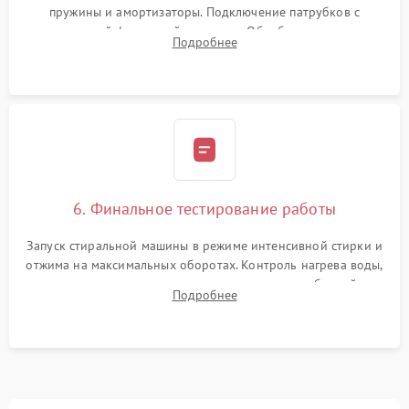
пружины и амортизаторы. Подключение патрубков с
надежной фиксацией хомутами. Обработка стыков
Подробнее
герметиком для предотвращения возможных протечек воды.
6. Финальное тестирование работы
Запуск стиральной машины в режиме интенсивной стирки и
отжима на максимальных оборотах. Контроль нагрева воды,
корректности слива, отсутствия излишних вибраций,
Подробнее
посторонних стуков и протечек под корпусом.