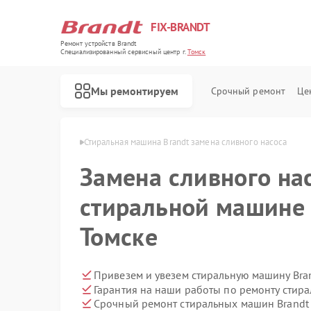
FIX-BRANDT
Ремонт устройств Brandt
Специализированный cервисный центр г.
Томск
Мы ремонтируем
Срочный ремонт
Це
шин Brandt в Томске
Стиральная машина Brandt замена сливного насоса
Замена сливного на
стиральной машине 
Томске
Ремонт холодильников Brandt
Ремонт духовых шкафов Brandt
Ремонт посудомоечных машин Brandt
Ремонт варочных панелей Brandt
Ремонт микроволновых печей Brandt
Привезем и увезем стиральную машину Bra
Гарантия на наши работы по ремонту стир
Срочный ремонт стиральных машин Brandt 