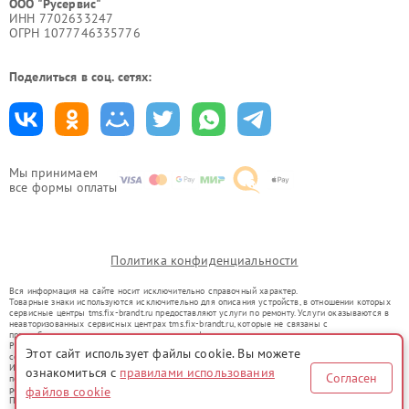
ООО "Русервис"
ИНН 7702633247
ОГРН 1077746335776
Поделиться в соц. сетях:
Мы принимаем
все формы оплаты
Политика конфиденциальности
Вся информация на сайте носит исключительно справочный характер.
Товарные знаки используются исключительно для описания устройств, в отношении которых
сервисные центры tms.fix-brandt.ru предоставляют услуги по ремонту. Услуги оказываются в
неавторизованных сервисных центрах tms.fix-brandt.ru, которые не связаны с
правообладателями товарных знаков или их официальными представителями.
Ремонт осуществляется для устройств, уже введенных в гражданский оборот в соответствии
Этот сайт использует файлы cookie. Вы можете
со статьей 1487 ГК РФ.
Использование товарных знаков не преследует цели индивидуализации услуг или введения
ознакомиться с
правилами использования
Согласен
потребителей в заблуждение, а служит для информирования о предоставляемых услугах по
ремонту техники указанных брендов.
файлов cookie
Представленная на сайте информация не является публичной офертой, определяемой