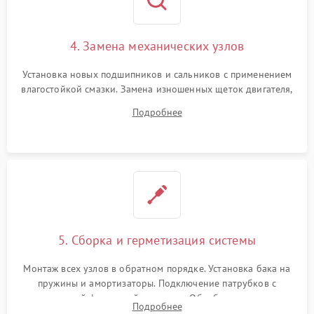
4. Замена механических узлов
Установка новых подшипников и сальников с применением
влагостойкой смазки. Замена изношенных щеток двигателя,
порванного ремня привода, неисправного сливного насоса
Подробнее
или поврежденной резиновой манжеты.
5. Сборка и герметизация системы
Монтаж всех узлов в обратном порядке. Установка бака на
пружины и амортизаторы. Подключение патрубков с
надежной фиксацией хомутами. Обработка стыков
Подробнее
герметиком для предотвращения возможных протечек воды.