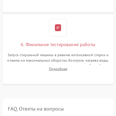
6. Финальное тестирование работы
Запуск стиральной машины в режиме интенсивной стирки и
отжима на максимальных оборотах. Контроль нагрева воды,
корректности слива, отсутствия излишних вибраций,
Подробнее
посторонних стуков и протечек под корпусом.
FAQ. Ответы на вопросы