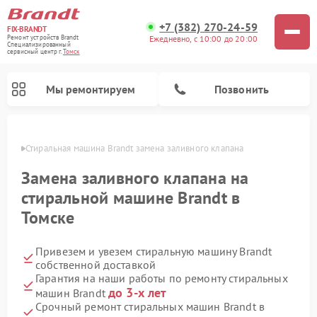
+7 (382) 270-24-59
FIX-BRANDT
Ежедневно, с 10:00 до 20:00
Ремонт устройств Brandt
Специализированный
cервисный центр г.
Томск
Мы ремонтируем
Позвонить
омске
Стиральная машина Brandt замена заливного клапана
Замена заливного клапана на
стиральной машине Brandt в
Томске
Ремонт посудомоечных машин Brandt
Ремонт микроволновых печей Brandt
Ремонт варочных панелей Brandt
Привезем и увезем стиральную машину Brandt
собственной доставкой
Гарантия на наши работы по ремонту стиральных
до 3-х лет
машин Brandt
Срочный ремонт стиральных машин Brandt в