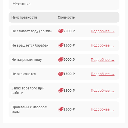
Механика
Неисправности
Стоимость
Электропитание
Не сливает воду (помпа)
2500 ₽
Подробнее →
Водоснабжение
Не вращается барабан
1500 ₽
Подробнее →
Слив
Не нагревает воду
2000 ₽
Подробнее →
Программное обеспечение
Не включается
1500 ₽
Подробнее →
Запах горелого при
1800 ₽
Подробнее →
работе
Проблемы с набором
2500 ₽
Подробнее →
воды
Замена ТЭНа
2200 ₽
Подробнее →