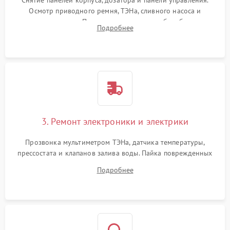
Снятие панелей корпуса, дозатора и панели управления.
Осмотр приводного ремня, ТЭНа, сливного насоса и
амортизаторов. Проверка подшипников барабана и
Подробнее
крестовины на износ, а манжеты люка на разрывы.
3. Ремонт электроники и электрики
Прозвонка мультиметром ТЭНа, датчика температуры,
прессостата и клапанов залива воды. Пайка поврежденных
дорожек или замена симисторов на плате управления.
Подробнее
Восстановление целостности проводки и контактов.