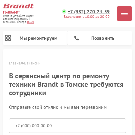
+7 (382) 270-24-59
FIX-BRANDT
Ежедневно, с 10:00 до 20:00
Ремонт устройств Brandt
Специализированный
cервисный центр г.
Томск
Мы ремонтируем
Позвонить
Главная
Вакансии
В сервисный центр по ремонту
техники Brandt в Томске требуются
сотрудники
Ремонт стиральных машин Brandt
Ремонт варочных панелей Brandt
Ремонт посудомоечных машин Brandt
Ремонт микроволновых печей Brandt
Отправьте свой отклик и мы вам перезвоним