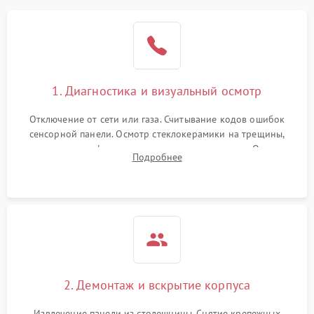
1. Диагностика и визуальный осмотр
Отключение от сети или газа. Считывание кодов ошибок
сенсорной панели. Осмотр стеклокерамики на трещины,
проверка конфорок на равномерность нагрева. Опрос
Подробнее
клиента о симптомах (не включается, не видит посуду,
щелкает).
2. Демонтаж и вскрытие корпуса
Извлечение панели из столешницы. Снятие крепежных