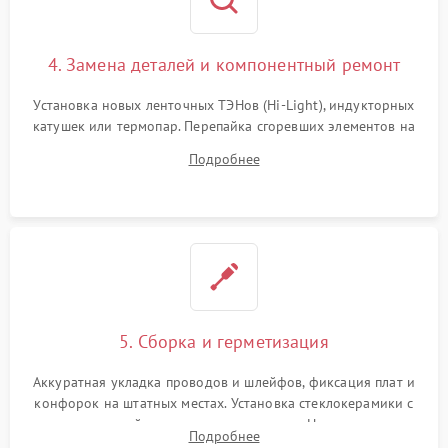
4. Замена деталей и компонентный ремонт
Установка новых ленточных ТЭНов (Hi-Light), индукторных
катушек или термопар. Перепайка сгоревших элементов на
плате управления, восстановление токопроводящих
Подробнее
дорожек. Очистка контактов и замена поврежденной
проводки.
5. Сборка и герметизация
Аккуратная укладка проводов и шлейфов, фиксация плат и
конфорок на штатных местах. Установка стеклокерамики с
проверкой равномерности зазоров. Нанесение
Подробнее
термостойкого герметика или укладка уплотнительной