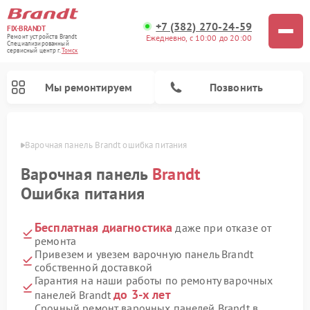
+7 (382) 270-24-59
FIX-BRANDT
Ежедневно, с 10:00 до 20:00
Ремонт устройств Brandt
Специализированный
cервисный центр г.
Томск
Мы ремонтируем
Позвонить
омске
Варочная панель Brandt ошибка питания
Варочная панель
Brandt
Ошибка питания
Бесплатная диагностика
даже при отказе от
Ремонт стиральных машин Brandt
Ремонт микроволновых печей Brandt
Ремонт посудомоечных машин Brandt
ремонта
Привезем и увезем варочную панель Brandt
собственной доставкой
Гарантия на наши работы по ремонту варочных
до 3-х лет
панелей Brandt
Срочный ремонт варочных панелей Brandt в