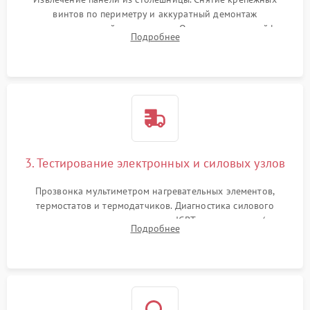
винтов по периметру и аккуратный демонтаж
стеклокерамической поверхности. Отсоединение шлейфов
Подробнее
сенсорного блока для доступа к силовым платам, катушкам
или ТЭНам.
3. Тестирование электронных и силовых узлов
Прозвонка мультиметром нагревательных элементов,
термостатов и термодатчиков. Диагностика силового
модуля, реле, диодных мостов и IGBT-транзисторов (для
Подробнее
индукции). Проверка кранов и газ-контроля (для газовых
панелей).