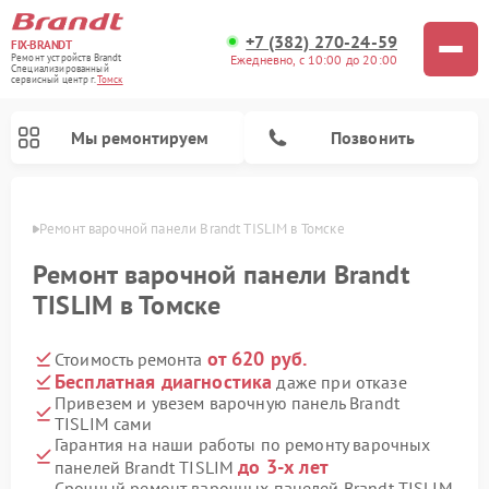
+7 (382) 270-24-59
FIX-BRANDT
Ежедневно, с 10:00 до 20:00
Ремонт устройств Brandt
Специализированный
cервисный центр г.
Томск
Мы ремонтируем
Позвонить
омске
Ремонт варочной панели Brandt TISLIM в Томске
Ремонт варочной панели Brandt
TISLIM в Томске
от 620 руб.
Стоимость ремонта
Ремонт стиральных машин Brandt
Ремонт микроволновых печей Brandt
Ремонт посудомоечных машин Brandt
Бесплатная диагностика
даже при отказе
Привезем и увезем варочную панель Brandt
TISLIM сами
Гарантия на наши работы по ремонту варочных
до 3-х лет
панелей Brandt TISLIM
Срочный ремонт варочных панелей Brandt TISLIM