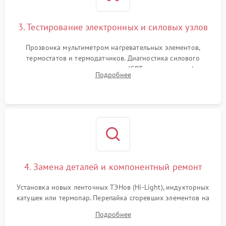
3. Тестирование электронных и силовых узлов
Прозвонка мультиметром нагревательных элементов,
термостатов и термодатчиков. Диагностика силового
модуля, реле, диодных мостов и IGBT-транзисторов (для
Подробнее
индукции). Проверка кранов и газ-контроля (для газовых
панелей).
4. Замена деталей и компонентный ремонт
Установка новых ленточных ТЭНов (Hi-Light), индукторных
катушек или термопар. Перепайка сгоревших элементов на
плате управления, восстановление токопроводящих
Подробнее
дорожек. Очистка контактов и замена поврежденной