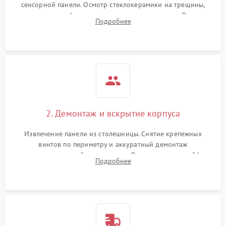
сенсорной панели. Осмотр стеклокерамики на трещины,
проверка конфорок на равномерность нагрева. Опрос
Подробнее
клиента о симптомах (не включается, не видит посуду,
щелкает).
2. Демонтаж и вскрытие корпуса
Извлечение панели из столешницы. Снятие крепежных
винтов по периметру и аккуратный демонтаж
стеклокерамической поверхности. Отсоединение шлейфов
Подробнее
сенсорного блока для доступа к силовым платам, катушкам
или ТЭНам.