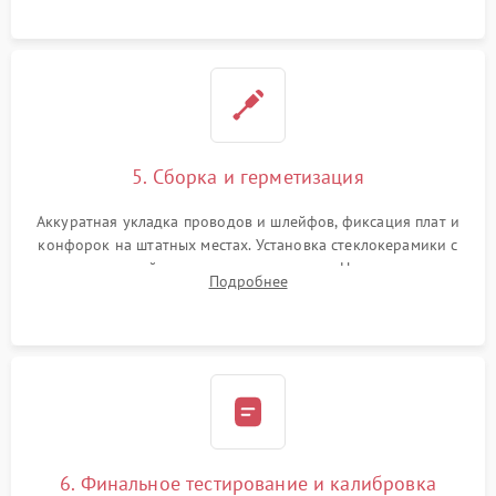
проводки.
5. Сборка и герметизация
Аккуратная укладка проводов и шлейфов, фиксация плат и
конфорок на штатных местах. Установка стеклокерамики с
проверкой равномерности зазоров. Нанесение
Подробнее
термостойкого герметика или укладка уплотнительной
ленты по контуру.
6. Финальное тестирование и калибровка