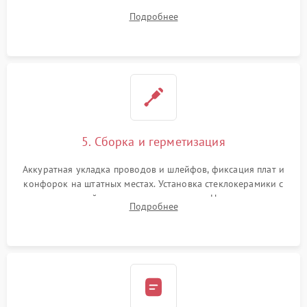
плате управления, восстановление токопроводящих
Подробнее
дорожек. Очистка контактов и замена поврежденной
проводки.
5. Сборка и герметизация
Аккуратная укладка проводов и шлейфов, фиксация плат и
конфорок на штатных местах. Установка стеклокерамики с
проверкой равномерности зазоров. Нанесение
Подробнее
термостойкого герметика или укладка уплотнительной
ленты по контуру.