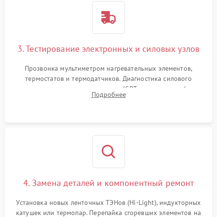
3. Тестирование электронных и силовых узлов
Прозвонка мультиметром нагревательных элементов,
термостатов и термодатчиков. Диагностика силового
модуля, реле, диодных мостов и IGBT-транзисторов (для
Подробнее
индукции). Проверка кранов и газ-контроля (для газовых
панелей).
4. Замена деталей и компонентный ремонт
Установка новых ленточных ТЭНов (Hi-Light), индукторных
катушек или термопар. Перепайка сгоревших элементов на