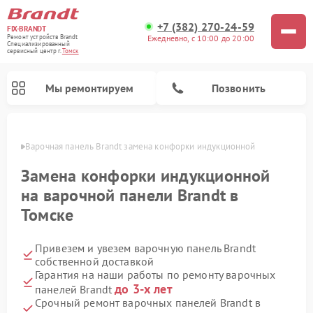
+7 (382) 270-24-59
FIX-BRANDT
Ежедневно, с 10:00 до 20:00
Ремонт устройств Brandt
Специализированный
cервисный центр г.
Томск
Мы ремонтируем
Позвонить
омске
Варочная панель Brandt замена конфорки индукционной
Замена конфорки индукционной
на варочной панели Brandt в
Томске
Ремонт стиральных машин Brandt
Ремонт микроволновых печей Brandt
Ремонт посудомоечных машин Brandt
Привезем и увезем варочную панель Brandt
собственной доставкой
Гарантия на наши работы по ремонту варочных
до 3-х лет
панелей Brandt
Срочный ремонт варочных панелей Brandt в