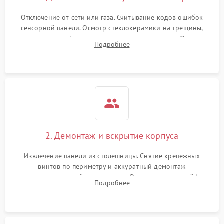
Отключение от сети или газа. Считывание кодов ошибок
сенсорной панели. Осмотр стеклокерамики на трещины,
проверка конфорок на равномерность нагрева. Опрос
Подробнее
клиента о симптомах (не включается, не видит посуду,
щелкает).
2. Демонтаж и вскрытие корпуса
Извлечение панели из столешницы. Снятие крепежных
винтов по периметру и аккуратный демонтаж
стеклокерамической поверхности. Отсоединение шлейфов
Подробнее
сенсорного блока для доступа к силовым платам, катушкам
или ТЭНам.